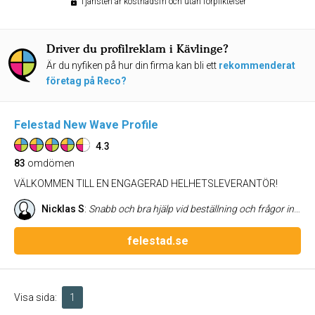
Tjänsten är kostnadsfri och utan förpliktelser
Driver du profilreklam i Kävlinge?
Är du nyfiken på hur din firma kan bli ett
rekommenderat
företag på Reco?
Felestad New Wave Profile
4.3
83
omdömen
VÄLKOMMEN TILL EN ENGAGERAD HELHETSLEVERANTÖR!
Nicklas S
:
Snabb och bra hjälp vid beställning och frågor inför densamma.
felestad.se
Visa sida:
1