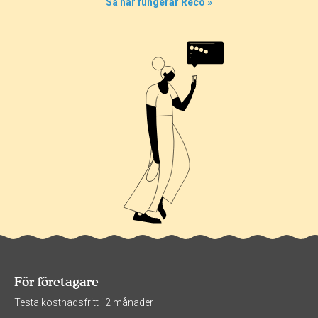
Så här fungerar Reco »
För företagare
Testa kostnadsfritt i 2 månader