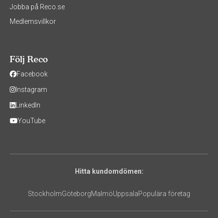
Jobba på Reco.se
Medlemsvillkor
Följ Reco
Facebook
Instagram
LinkedIn
YouTube
Hitta kundomdömen:
Stockholm
Göteborg
Malmö
Uppsala
Populära företag