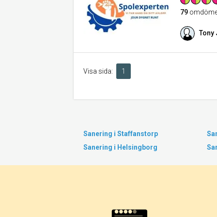
79
omdöme
Tony 
Visa sida:
1
Sanering i Staffanstorp
San
Sanering i Helsingborg
San