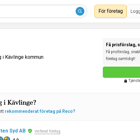
För företag
Logg
Få prisförslag, 
Få prisförslag, snabbt
g i Kävlinge kommun
företag samtidigt!
Tjänste
g i Kävlinge?
ett
rekommenderat företag på Reco?
ten Syd AB
Verifierat företag