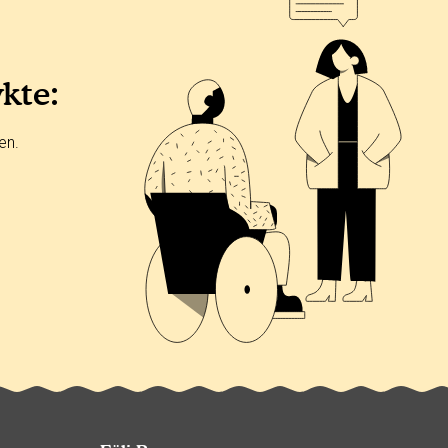
ykte:
en.