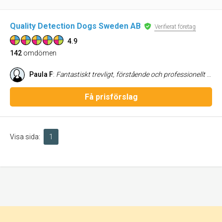
Quality Detection Dogs Sweden AB
Verifierat företag
4.9
142
omdömen
Paula F
:
Fantastiskt trevligt, förstående och professionellt bemötande. Värt varenda krona och till min enorma glädje indikerades inte en enda vägglus så nu kan vi sova lugnt igen. Tack för besöket Mona! Rekommenderar alla som misstänker denna plåga att anlita företaget direkt. En inspektion av människa kan aldrig nå samma resultat som en hundnos! Därutöver har de flesta företag och Anticimex i synnerhet, orimligt långa väntetider.
Få prisförslag
Visa sida:
1