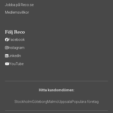
Jobba på Reco.se
Medlemsvillkor
Följ Reco
Facebook
Instagram
LinkedIn
YouTube
Hitta kundomdömen:
Stockholm
Göteborg
Malmö
Uppsala
Populära företag