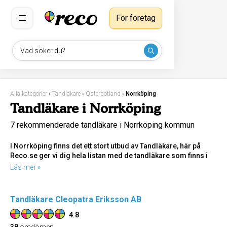
För företag
Vad söker du?
Alla kategorier
›
Tandläkare
›
Östergötland
›
Norrköping
Tandläkare i Norrköping
7 rekommenderade tandläkare i Norrköping kommun
I Norrköping finns det ett stort utbud av Tandläkare, här på
Reco.se ger vi dig hela listan med de tandläkare som finns i
staden, dessutom guidar vi dig till de bäst rekommenderade
Läs mer »
och mest aktuella tandläkarna just nu. Välkommen!
Tandläkare Cleopatra Eriksson AB
4.8