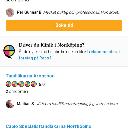
38
omdömen
Per Gunnar B
:
Mycket duktig och professionell. Hon arbetar effektiv och mjukt. Behövde ingen bedövning. Snabbt att få tid hos henne och man kände sig trygg i tandläkarstolen. Jag kan utan undantag rekommendera Cleopatra till alla mina vänner.
Boka tid
Driver du klinik i Norrköping?
Är du nyfiken på hur din firma kan bli ett
rekommenderat
företag på Reco?
Tandläkarna Aronsson
5.0
2
omdömen
Mattias S
:
Jättebra tandläkarmottagning jag varmt rekommenderar. Alltid jättetrevlig personal som tar sig tid och lyssna, och även svara på ev. frågor man kan om en behandling. Lugn och skön miljö, känns extremt avslappnat varje gång. Rekommenderas varmt.
Capio Specialisttandläkarna Norrköping