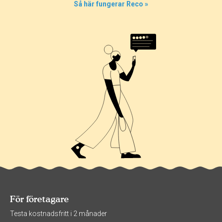
Så här fungerar Reco »
För företagare
Testa kostnadsfritt i 2 månader