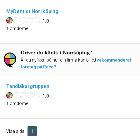
MyDentist Norrköping
1.0
1
omdöme
Driver du klinik i Norrköping?
Är du nyfiken på hur din firma kan bli ett
rekommenderat
företag på Reco?
Tandläkargruppen
1.0
1
omdöme
Visa sida:
1