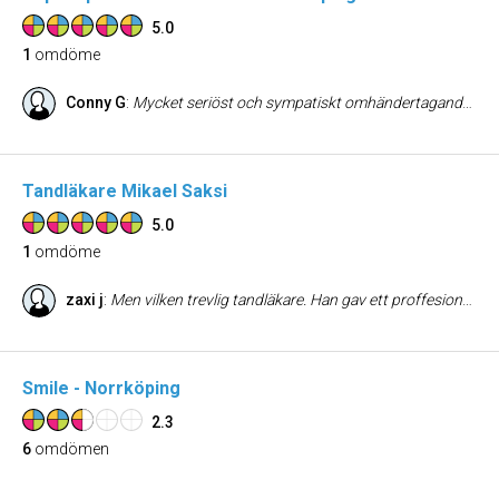
5.0
1
omdöme
Conny G
:
Mycket seriöst och sympatiskt omhändertagande av mina stora problem med tänderna. Fantastiska tandläkare och övrig personal visar empati och förklarar klart och tydligt hur dom tänkt sig behandlingen, klart och tydligt i samråd med mig som patient! Capiokliniken rekommenderar jag för alla med dålig tandhälsa.
Tandläkare Mikael Saksi
5.0
1
omdöme
zaxi j
:
Men vilken trevlig tandläkare. Han gav ett proffesionellt och vänligt intryck och tog verkligen hand om mig vid mitt besök. Jag kan verkligen rekommendera ett besök hos honom.
Smile - Norrköping
2.3
6
omdömen