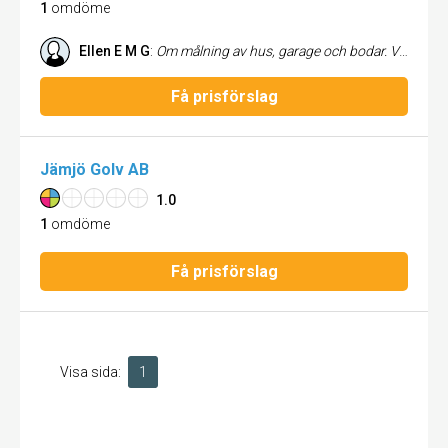
1
omdöme
Ellen E M G
:
Om målning av hus, garage och bodar. Vi är mycket nöjda, bra och noga arbete. Duktiga och trevliga målare. Kan verkligen rekemendera Lasses färg.
Få prisförslag
Jämjö Golv AB
1.0
1
omdöme
Få prisförslag
Visa sida:
1