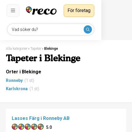
För företag
Vad söker du?
Alla kategorier
›
Tapeter
›
Blekinge
Tapeter i Blekinge
Orter i Blekinge
Ronneby
(1 st)
Karlskrona
(1 st)
Lasses Färg i Ronneby AB
5.0