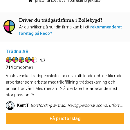
Tjänsten är kostnadsfri och utan förpliktelser
Driver du trädgårdsfirma i Bollebygd?
Är du nyfiken på hur din firma kan bli ett
rekommenderat
företag på Reco?
Trädnu AB
4.7
714
omdömen
Västsvenska Trädspecialisten är en välutbildade och certifierade
arborister som arbetar med trädfällning, trädbeskärning och
annan trädvård. Med mer än 12 års erfarenhet arbetar de med
stor passion fö...
Kent T
:
Bortforsling av träd. Trevlig personal och väl utfört arbete.
Få prisförslag