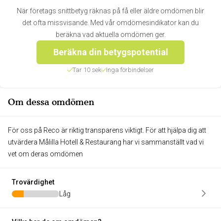
När företags snittbetyg räknas på få eller äldre omdömen blir
det ofta missvisande. Med vår omdömesindikator kan du
beräkna vad aktuella omdömen ger.
Beräkna din betygspotential
Tar 10 sek
Inga förbindelser
Om dessa omdömen
För oss på Reco är riktig transparens viktigt. För att hjälpa dig att
utvärdera Målilla Hotell & Restaurang har vi sammanställt vad vi
vet om deras omdömen
Trovärdighet
Låg