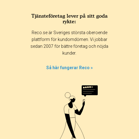
Tjänsteföretag lever på sitt goda
rykte:
Betyg & tidpunkt:
Reco.se är Sveriges största oberoende
Alla
365 dagar
90 dagar
30 dagar
plattform för kundomdömen. Vi jobbar
sedan 2007 för bättre företag och nöjda
100%
kunder.
0%
0%
Så här fungerar Reco »
0%
0%