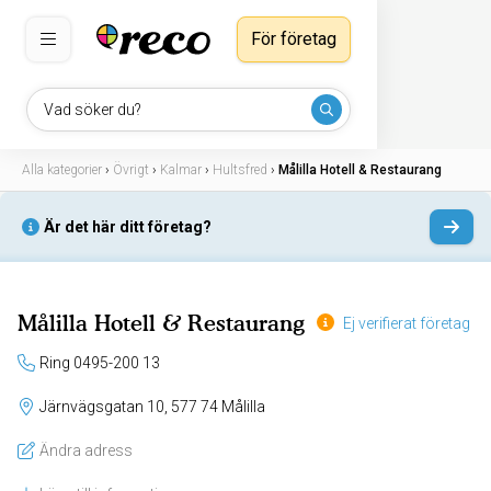
För företag
Vad söker du?
Alla kategorier
›
Övrigt
›
Kalmar
›
Hultsfred
›
Målilla Hotell & Restaurang
Är det här ditt företag?
Målilla Hotell & Restaurang
Ej verifierat företag
Ring 0495-200 13
Järnvägsgatan 10, 577 74 Målilla
Ändra adress