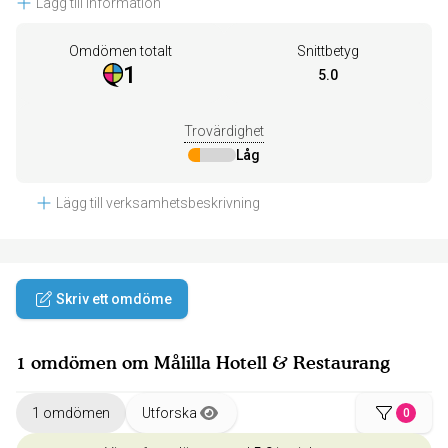
Lägg till information
Omdömen totalt
Snittbetyg
1
5.0
Trovärdighet
Låg
Lägg till verksamhetsbeskrivning
Skriv ett omdöme
1 omdömen om Målilla Hotell & Restaurang
1 omdömen
Utforska
0