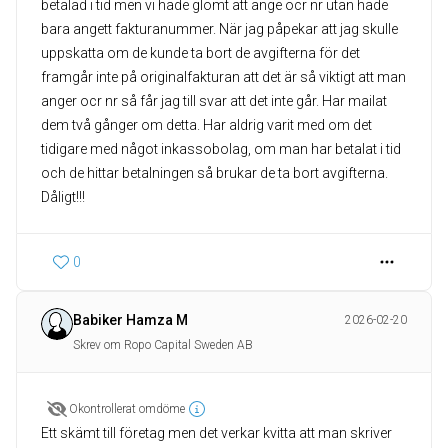
betalad i tid men vi hade glömt att ange ocr nr utan hade
bara angett fakturanummer. När jag påpekar att jag skulle
uppskatta om de kunde ta bort de avgifterna för det
framgår inte på originalfakturan att det är så viktigt att man
anger ocr nr så får jag till svar att det inte går. Har mailat
dem två gånger om detta. Har aldrig varit med om det
tidigare med något inkassobolag, om man har betalat i tid
och de hittar betalningen så brukar de ta bort avgifterna.
Dåligt!!!
0
Babiker Hamza M
2026-02-20
Skrev om Ropo Capital Sweden AB
Okontrollerat omdöme
Ett skämt till företag men det verkar kvitta att man skriver