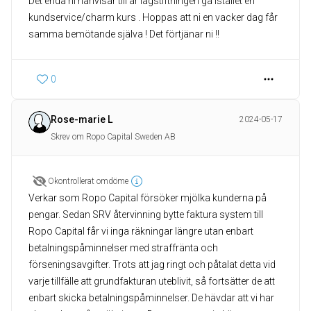
Det enda ni hänvisar till är lagstiftningen gå istället en
kundservice/charm kurs . Hoppas att ni en vacker dag får
samma bemötande själva ! Det förtjänar ni !!
0
Rose-marie L
2024-05-17
Skrev om Ropo Capital Sweden AB
Okontrollerat omdöme
Verkar som Ropo Capital försöker mjölka kunderna på
pengar. Sedan SRV återvinning bytte faktura system till
Ropo Capital får vi inga räkningar längre utan enbart
betalningspåminnelser med straffränta och
förseningsavgifter. Trots att jag ringt och påtalat detta vid
varje tillfälle att grundfakturan uteblivit, så fortsätter de att
enbart skicka betalningspåminnelser. De hävdar att vi har