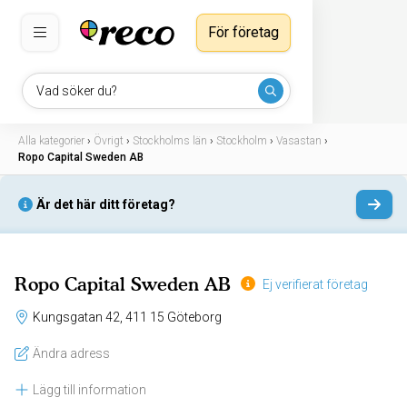
För företag
Vad söker du?
Alla kategorier
›
Övrigt
›
Stockholms län
›
Stockholm
›
Vasastan
›
Ropo Capital Sweden AB
Är det här ditt företag?
Ropo Capital Sweden AB
Ej verifierat företag
Kungsgatan 42, 411 15 Göteborg
Ändra adress
Lägg till information