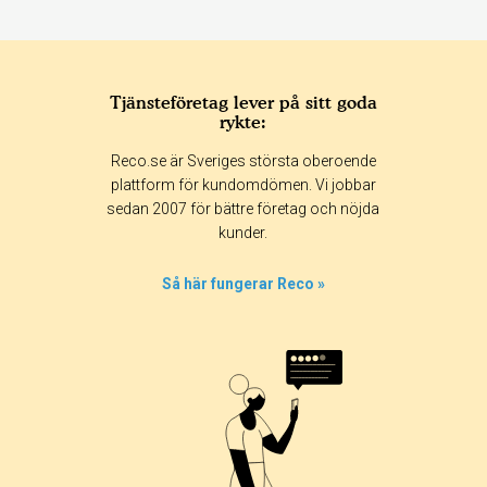
Tjänsteföretag lever på sitt goda
rykte:
Betyg & tidpunkt:
Reco.se är Sveriges största oberoende
Alla
365 dagar
90 dagar
30 dagar
plattform för kundomdömen. Vi jobbar
sedan 2007 för bättre företag och nöjda
0%
kunder.
0%
0%
Så här fungerar Reco »
0%
100%