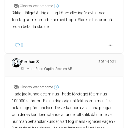
Okontrollerat omdöme
Riktigt dåliga! Aldrig att jag köper eller ingår avtal med
företag som samarbetar med Ropo. Skickar fakturor på
redan betalda skulder.
0
Perihan S
2024-10-21
Skrev om Ropo Capital Sweden AB
Okontrollerat omdöme
Hade jag kunna gett minus - hade företaget fått minus
100000 stjärnor!! Fick aldrig original fakturorna men fick
betalningspåminnelser . De verkar bara vilja tjäna pengar
och deras kundbemötande är under all kritik då ni inte vet
hur man behandlar kunder, vart tog mänskligheten vägen ?