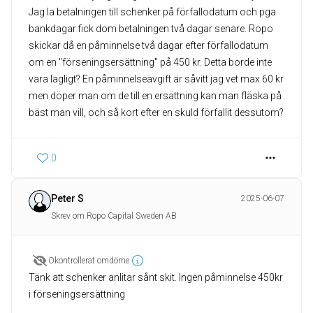
Jag la betalningen till schenker på förfallodatum och pga
bankdagar fick dom betalningen två dagar senare. Ropo
skickar då en påminnelse två dagar efter förfallodatum
om en "förseningsersättning" på 450 kr. Detta borde inte
vara lagligt? En påminnelseavgift är såvitt jag vet max 60 kr
men döper man om de till en ersättning kan man fläska på
bäst man vill, och så kort efter en skuld förfallit dessutom?
0
Peter S
2025-06-07
Skrev om Ropo Capital Sweden AB
Okontrollerat omdöme
Tänk att schenker anlitar sånt skit. Ingen påminnelse 450kr
i förseningsersättning