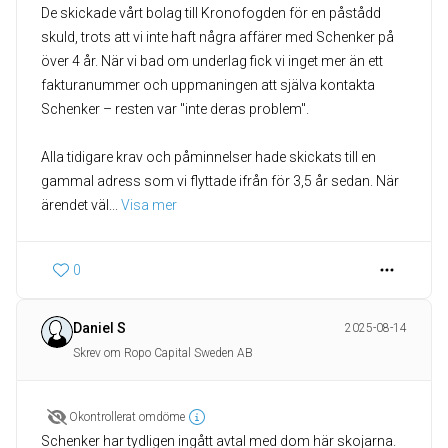
De skickade vårt bolag till Kronofogden för en påstådd
skuld, trots att vi inte haft några affärer med Schenker på
över 4 år. När vi bad om underlag fick vi inget mer än ett
fakturanummer och uppmaningen att själva kontakta
Schenker – resten var "inte deras problem".
Alla tidigare krav och påminnelser hade skickats till en
gammal adress som vi flyttade ifrån för 3,5 år sedan. När
ärendet väl
... 
Visa mer
0
Daniel S
2025-08-14
Skrev om Ropo Capital Sweden AB
Okontrollerat omdöme
Schenker har tydligen ingått avtal med dom här skojarna.