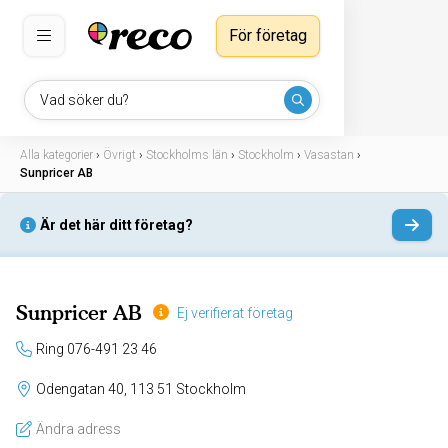
För företag
Vad söker du?
Alla kategorier
›
Övrigt
›
Stockholms län
›
Stockholm
›
Vasastan
›
Sunpricer AB
Är det här ditt företag?
Sunpricer AB
Ej verifierat företag
Ring 076-491 23 46
Odengatan 40, 113 51 Stockholm
Ändra adress