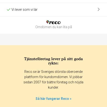
Vi lever som vi lär
Omdömen du kan lita på
Tjänsteföretag lever på sitt goda
rykte:
Betyg & tidpunkt:
Reco.se är Sveriges största oberoende
Alla
365 dagar
90 dagar
30 dagar
plattform för kundomdömen. Vi jobbar
sedan 2007 för bättre företag och nöjda
0%
kunder.
0%
0%
Så här fungerar Reco »
0%