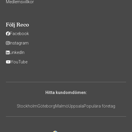
Medlemsvillkor
Följ Reco
Facebook
Instagram
LinkedIn
YouTube
Hitta kundomdömen:
Stockholm
Göteborg
Malmö
Uppsala
Populära företag