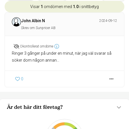
Visar
1
omdömen med
1.0
i snittbetyg
John Albin N
2024-09-12
Skrev om Sunpricer AB
Okontrollerat omdöme
Ringer 3 gånger på under en minut, när jag väl svarar så
söker dom någon annan…
0
Är det här ditt företag?