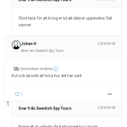
Stort tack för att ki tog er tid att dela er upplevelse. Det
värmer
Johan H
2026-05-09
Skrev om Swedish Spy Tours
Okontrollerat omdöme
Kul och lärorikt att höra hur det har varit
1
2026-05-09
Svar från Swedish Spy Tours
Roligt att du gillade vår Kalla kriget tur i Ursvik