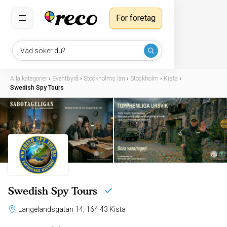
För företag
Vad söker du?
Alla kategorier
›
Eventbyrå
›
Stockholms län
›
Stockholm
›
Kista
›
Swedish Spy Tours
Swedish Spy Tours
Langelandsgatan 14, 164 43 Kista