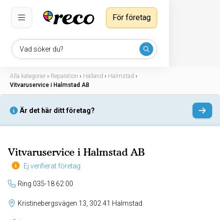
För företag
Vad söker du?
Alla kategorier
›
Reparation
›
Halland
›
Halmstad
›
Vitvaruservice i Halmstad AB
Är det här ditt företag?
Vitvaruservice i Halmstad AB
Ej verifierat företag
Ring 035-18 62 00
Kristinebergsvägen 13, 302 41 Halmstad