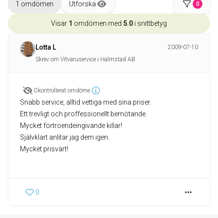
1 omdömen
Utforska
0
Visar
1
omdömen med
5.0
i snittbetyg
Lotta L
2009-07-10
Skrev om Vitvaruservice i Halmstad AB
Okontrollerat omdöme
Snabb service, alltid vettiga med sina priser.
Ett trevligt och proffessionellt bemötande.
Mycket förtroendeingivande killar!
Självklart anlitar jag dem igen.
Mycket prisvärt!
0