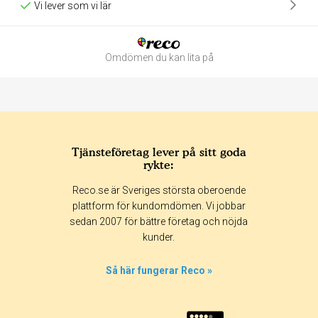
Vi lever som vi lär
Omdömen du kan lita på
Tjänsteföretag lever på sitt goda
rykte:
Betyg & tidpunkt:
Reco.se är Sveriges största oberoende
Alla
365 dagar
90 dagar
30 dagar
plattform för kundomdömen. Vi jobbar
sedan 2007 för bättre företag och nöjda
100%
kunder.
0%
0%
Så här fungerar Reco »
0%
0%