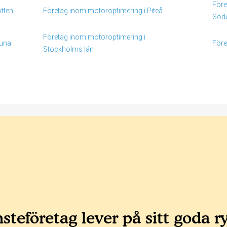
Före
tten
Företag inom motoroptimering i Piteå
Söd
Företag inom motoroptimering i
tuna
Före
Stockholms län
steföretag lever på sitt goda r