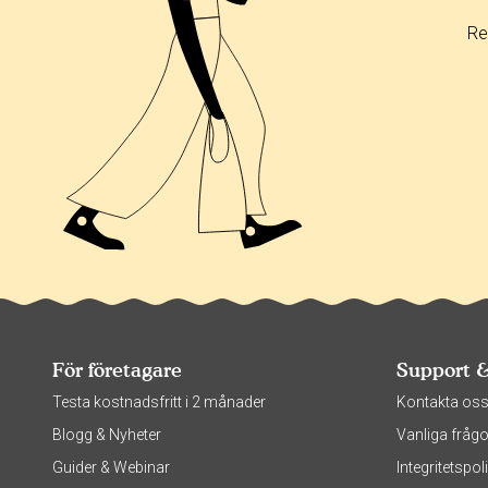
0%
Re
0%
För företagare
Support 
Testa kostnadsfritt i 2 månader
Kontakta os
Blogg & Nyheter
Vanliga frågo
Guider & Webinar
Integritetsp