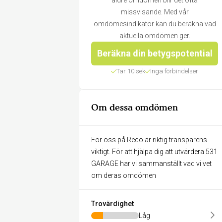
äldre omdömen blir det ofta
missvisande. Med vår
omdömesindikator kan du beräkna vad
aktuella omdömen ger.
Beräkna din betygspotential
Tar 10 sek
Inga förbindelser
Om dessa omdömen
För oss på Reco är riktig transparens
viktigt. För att hjälpa dig att utvärdera 531
GARAGE har vi sammanställt vad vi vet
om deras omdömen
Trovärdighet
Låg