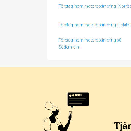
Företag inom motoroptimering i Norrbo
Företag inom motoroptimering i Eskils
Företag inom motoroptimering på
Södermalm
Betyg & tidpunkt:
Alla
365 dagar
90 dagar
30 dagar
100%
0%
Tjän
0%