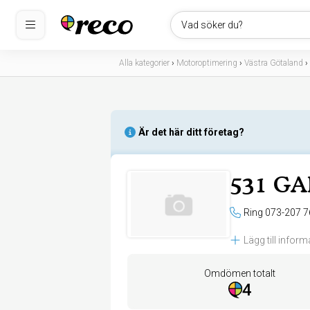
Vad söker du?
Alla kategorier
›
Motoroptimering
›
Västra Götaland
›
Är det här ditt företag?
531 G
Ring 073-207 7
Lägg till inform
Omdömen totalt
4