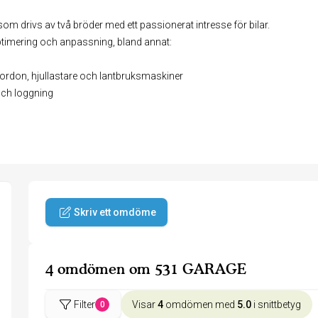
om drivs av två bröder med ett passionerat intresse för bilar.
ptimering och anpassning, bland annat:
fordon, hjullastare och lantbruksmaskiner
och loggning
Skriv ett omdöme
4 omdömen om 531 GARAGE
Filter
Visar
4
omdömen med
5.0
i snittbetyg
0