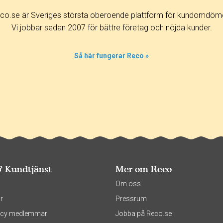
co.se är Sveriges största oberoende plattform för kundomdöm
Vi jobbar sedan 2007 för bättre företag och nöjda kunder.
Så här fungerar Reco »
& Kundtjänst
Mer om Reco
s
Om oss
r
Pressrum
olicy medlemmar
Jobba på Reco.se