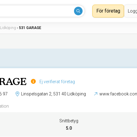
För företag
Logg
Lidköping
›
531 GARAGE
ARAGE
Ej verifierat företag
6 97
Linspelsgatan 2, 531 40 Lidköping
www.facebook.co
ation
Snittbetyg
5.0