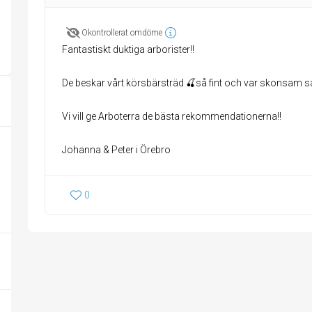
Okontrollerat omdöme
Fantastiskt duktiga arborister!!
De beskar vårt körsbärsträd 🍒så fint och var skonsam så 
Vi vill ge Arboterra de bästa rekommendationerna!!
Johanna & Peter i Örebro
0