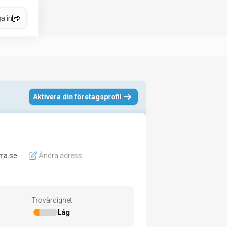
a in
Aktivera din företagsprofil
ra.se
Ändra adress
Trovärdighet
Låg