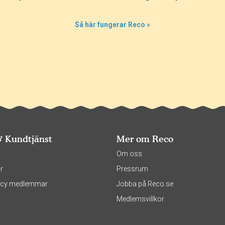
Så här fungerar Reco »
& Kundtjänst
Mer om Reco
s
Om oss
r
Pressrum
olicy medlemmar
Jobba på Reco.se
Medlemsvillkor