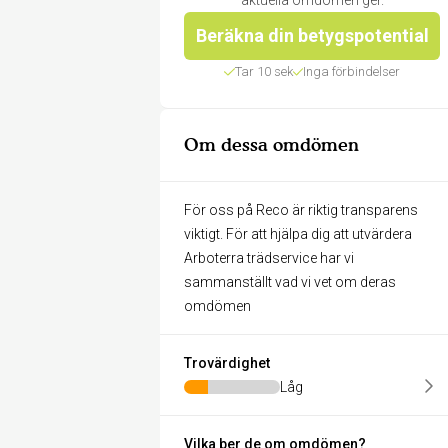
aktuella omdömen ger.
Beräkna din betygspotential
Tar 10 sek
Inga förbindelser
Om dessa omdömen
För oss på Reco är riktig transparens
viktigt. För att hjälpa dig att utvärdera
Arboterra trädservice har vi
sammanställt vad vi vet om deras
omdömen
Trovärdighet
Låg
Vilka ber de om omdömen?