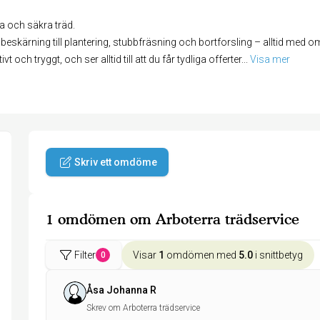
ra och säkra träd.
ch beskärning till plantering, stubbfräsning och bortforsling – alltid me
t och tryggt, och ser alltid till att du får tydliga offerter
... 
Visa mer
Skriv ett omdöme
1 omdömen om Arboterra trädservice
Filter
Visar
1
omdömen med
5.0
i snittbetyg
0
Åsa Johanna R
Skrev om Arboterra trädservice