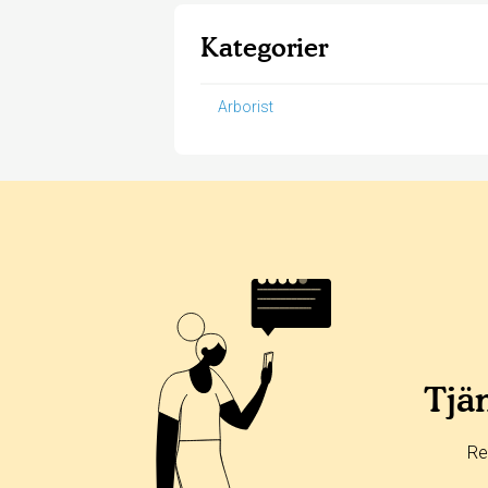
Kategorier
Arborist
Betyg & tidpunkt:
Alla
365 dagar
90 dagar
30 dagar
100%
0%
Tjän
0%
0%
Re
0%