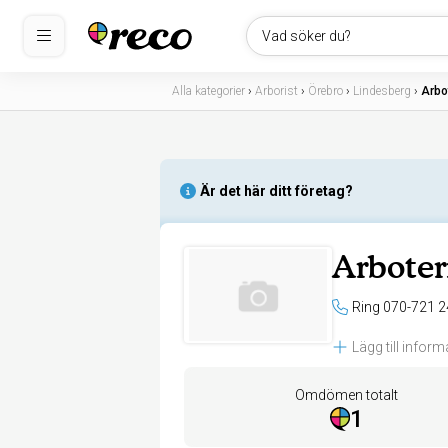
Vad söker du?
Alla kategorier
›
Arborist
›
Örebro
›
Lindesberg
›
Arbo
Är det här ditt företag?
Arboter
Ring 070-721 2
Lägg till inform
Omdömen totalt
1