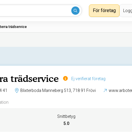
För företag
Logg
terra trädservice
ra trädservice
Ej verifierat företag
4 41
Blixterboda Manneberg 513, 718 91 Frövi
www.arboter
ation
Snittbetyg
5.0