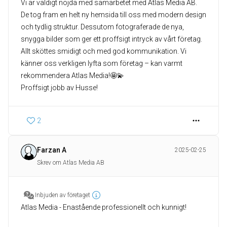
Vi är väldigt nöjda med samarbetet med Atlas Media AB.
De tog fram en helt ny hemsida till oss med modern design
och tydlig struktur. Dessutom fotograferade de nya,
snygga bilder som ger ett proffsigt intryck av vårt företag.
Allt sköttes smidigt och med god kommunikation. Vi
känner oss verkligen lyfta som företag – kan varmt
rekommendera Atlas Media!🤩💫
Proffsigt jobb av Husse!
2
Farzan A
2025-02-25
Skrev om Atlas Media AB
Inbjuden av företaget
Atlas Media - Enastående professionellt och kunnigt!