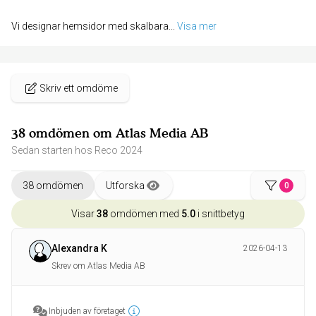
Vi designar hemsidor med skalbara
... 
Visa mer
Skriv ett omdöme
38 omdömen om Atlas Media AB
Sedan starten hos Reco 2024
38 omdömen
Utforska
0
Visar
38
omdömen med
5.0
i snittbetyg
Alexandra K
2026-04-13
Skrev om Atlas Media AB
Inbjuden av företaget