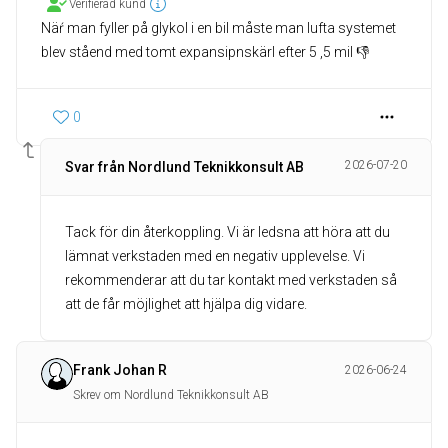
Verifierad kund
Näŕ man fyller på glykol i en bil måste man lufta systemet
blev ståend med tomt expansipnskärl efter 5 ,5 mil 👎
0
2026-07-20
Svar från Nordlund Teknikkonsult AB
Tack för din återkoppling. Vi är ledsna att höra att du
lämnat verkstaden med en negativ upplevelse. Vi
rekommenderar att du tar kontakt med verkstaden så
att de får möjlighet att hjälpa dig vidare.
Frank Johan R
2026-06-24
Skrev om Nordlund Teknikkonsult AB