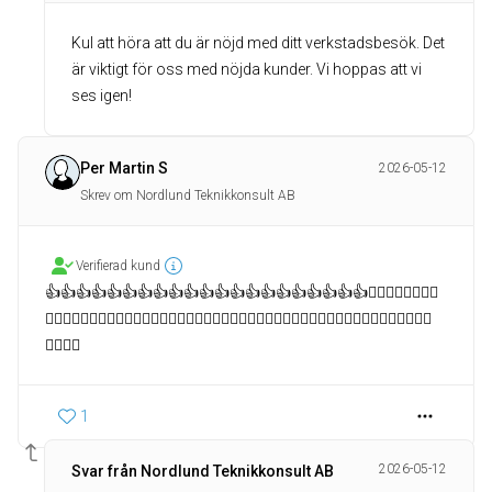
Kul att höra att du är nöjd med ditt verkstadsbesök. Det
är viktigt för oss med nöjda kunder. Vi hoppas att vi
ses igen!
Per Martin S
2026-05-12
Skrev om Nordlund Teknikkonsult AB
Verifierad kund
👍👍👍👍👍👍👍👍👍👍👍👍👍👍👍👍👍👍👍👍👍👍🏻👍🏻👍🏻👍🏻
👍🏻👍🏻👍🏻👍🏻👍🏻👍🏻👍🏻👍🏻👍🏻👍🏻👍🏻👍🏻👍🏻👍🏻👍🏻👍🏻👍🏻👍🏻👍🏻👍🏻👍🏻👍🏻
👍🏻👍🏻
1
2026-05-12
Svar från Nordlund Teknikkonsult AB