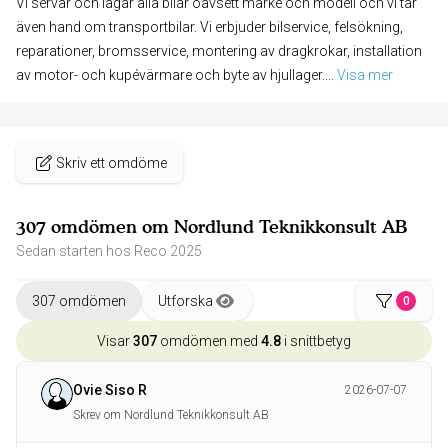
Vi servar och lagar alla bilar oavsett märke och modell och vi tar
även hand om transportbilar. Vi erbjuder bilservice, felsökning,
reparationer, bromsservice, montering av dragkrokar, installation
av motor- och kupévärmare och byte av hjullager.
... 
Visa mer
Skriv ett omdöme
307 omdömen om Nordlund Teknikkonsult AB
Sedan starten hos Reco 2025
307 omdömen
Utforska
0
Visar
307
omdömen med
4.8
i snittbetyg
Ovie Siso R
2026-07-07
Skrev om Nordlund Teknikkonsult AB