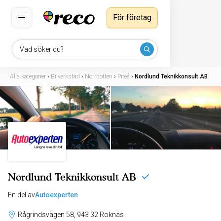
För företag
Vad söker du?
Alla kategorier
›
Bilverkstad
›
Norrbotten
›
Piteå
›
Nordlund Teknikkonsult AB
Nordlund Teknikkonsult AB
En del av
Autoexperten
Rågrindsvägen 58, 943 32 Roknäs