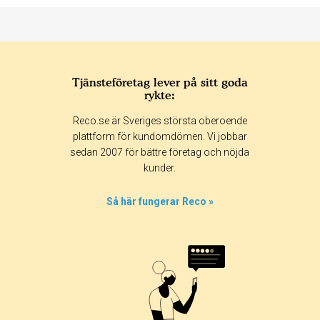
Tjänsteföretag lever på sitt goda
rykte:
Betyg & tidpunkt:
Reco.se är Sveriges största oberoende
Alla
365 dagar
90 dagar
30 dagar
plattform för kundomdömen. Vi jobbar
sedan 2007 för bättre företag och nöjda
44%
kunder.
0%
0%
Så här fungerar Reco »
0%
56%