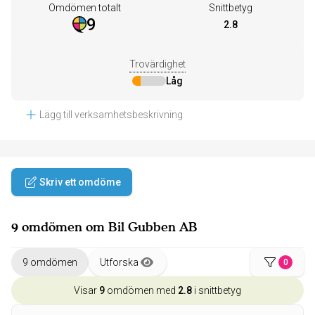
Omdömen totalt
Snittbetyg
9
2.8
Trovärdighet
Låg
Lägg till verksamhetsbeskrivning
Skriv ett omdöme
9 omdömen om Bil Gubben AB
9 omdömen
Utforska
0
Visar
9
omdömen med
2.8
i snittbetyg