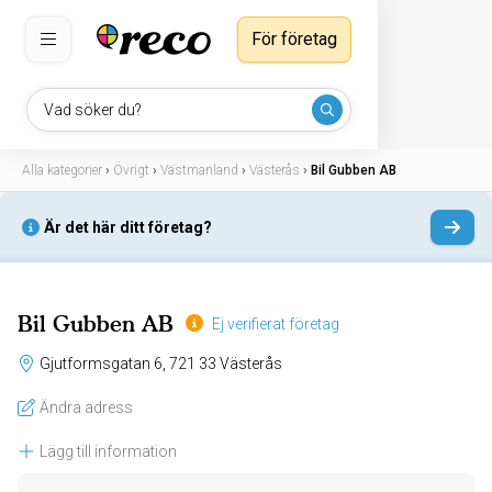
För företag
Vad söker du?
Alla kategorier
›
Övrigt
›
Västmanland
›
Västerås
›
Bil Gubben AB
Är det här ditt företag?
Bil Gubben AB
Ej verifierat företag
Gjutformsgatan 6, 721 33 Västerås
Ändra adress
Lägg till information