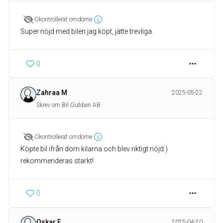
Okontrollerat omdöme
Super nöjd med bilen jag köpt, jätte trevliga.
0
Zahraa M
2025-05-22
Skrev om Bil Gubben AB
Okontrollerat omdöme
Köpte bil ifrån dom kilarna och blev riktigt nöjd:)
rekommenderas starkt!
0
Oskar F
2025-04-20