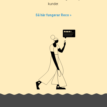
0%
kunder.
0%
0%
Så här fungerar Reco »
0%
100%