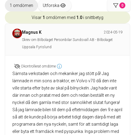
1 omdömen
Utforska
0
Visar
1
omdömen med
1.0
i snittbetyg
Magnus K
2024-05-19
Skrev om Bilbolaget Personbilar Sundsvall AB - Bilbolaget
Uppsala Fyrislund
Okontrollerat omdöme
Sämsta verkstaden och mekaniker jag stött på! Jag
lämnade in min sons a-traktor, en Volvo v70 då den inte
ville starta efter byte av skal på bilnyckeln. Jag hade varit
där innan och pratat med dem och redan beställt en ny
nyckel då den gamla med stor sannolikhet slutat fungera!
Så jag lämnade bilen till dem på eftetmiddagen den 9:e april
så att de kunde på börja arbetet tidigt dagen därpå med att
programera den nya nyckeln, samt för att samtidigt laga
eller byta ett framdäck med pyspunka. Inga problem med