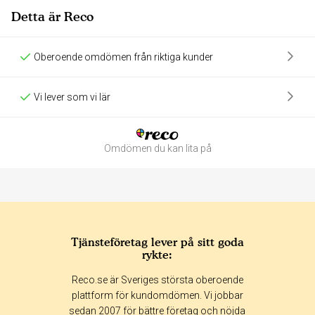
Detta är Reco
Oberoende omdömen från riktiga kunder
Vi lever som vi lär
Omdömen du kan lita på
Tjänsteföretag lever på sitt goda
rykte:
Betyg & tidpunkt:
Reco.se är Sveriges största oberoende
Alla
365 dagar
90 dagar
30 dagar
plattform för kundomdömen. Vi jobbar
sedan 2007 för bättre företag och nöjda