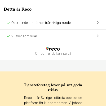
Detta är Reco
Oberoende omdömen från riktiga kunder
Vi lever som vi lär
Omdömen du kan lita på
Tjänsteföretag lever på sitt goda
rykte:
Betyg & tidpunkt:
Reco.se är Sveriges största oberoende
Alla
365 dagar
90 dagar
30 dagar
plattform för kundomdömen. Vi jobbar