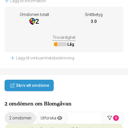
Lägg till information
Omdömen totalt
Snittbetyg
2
3.0
Trovärdighet
Låg
Lägg till verksamhetsbeskrivning
Skriv ett omdöme
2 omdömen om Blomgåvan
2 omdömen
Utforska
0