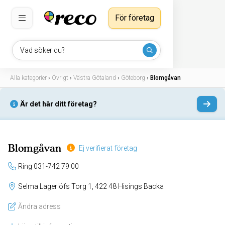
För företag
Vad söker du?
Alla kategorier
›
Övrigt
›
Västra Götaland
›
Göteborg
›
Blomgåvan
Är det här ditt företag?
Blomgåvan
Ej verifierat företag
Ring 031-742 79 00
Selma Lagerlöfs Torg 1, 422 48 Hisings Backa
Ändra adress