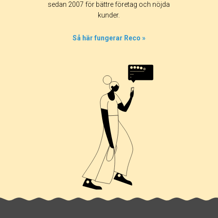
sedan 2007 för bättre företag och nöjda
50%
kunder.
0%
0%
Så här fungerar Reco »
0%
50%