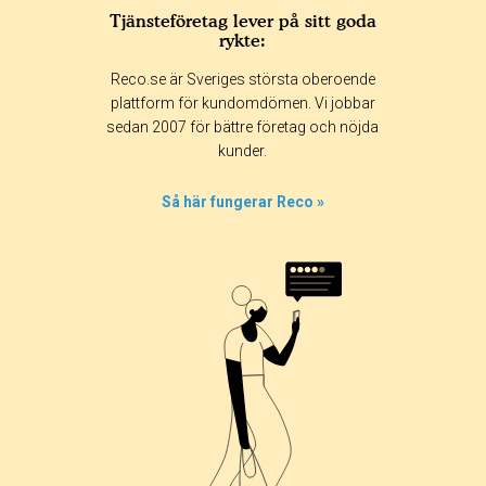
Tjänsteföretag lever på sitt goda
rykte:
Betyg & tidpunkt:
Reco.se är Sveriges största oberoende
Alla
365 dagar
90 dagar
30 dagar
plattform för kundomdömen. Vi jobbar
sedan 2007 för bättre företag och nöjda
57%
kunder.
0%
0%
Så här fungerar Reco »
0%
43%