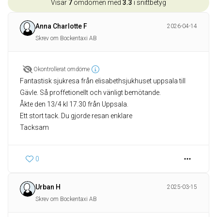
Visar
7
omdömen med
3.3
i snittbetyg
Anna Charlotte F
2026-04-14
Skrev om Bockentaxi AB
Okontrollerat omdöme
Fantastisk sjukresa från elisabethsjukhuset uppsala till
Gävle. Så proffetionellt och vänligt bemötande.
Åkte den 13/4 kl 17.30 från Uppsala.
Ett stort tack. Du gjorde resan enklare
Tacksam
0
Urban H
2025-03-15
Skrev om Bockentaxi AB