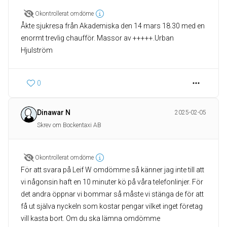
Okontrollerat omdöme
Åkte sjukresa från Akademiska den 14 mars 18.30 med en
enormt trevlig chaufför. Massor av +++++.Urban
Hjulström
0
Dinawar N
2025-02-05
Skrev om Bockentaxi AB
Okontrollerat omdöme
För att svara på Leif W omdömme så känner jag inte till att
vi någonsin haft en 10 minuter kö på våra telefonlinjer. För
det andra öppnar vi bommar så måste vi stänga de för att
få ut själva nyckeln som kostar pengar vilket inget företag
vill kasta bort. Om du ska lämna omdömme