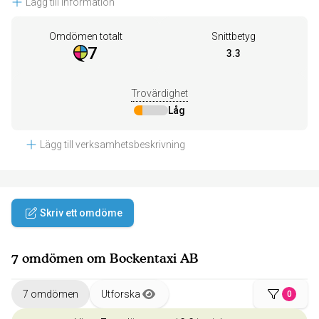
Lägg till information
Omdömen totalt
Snittbetyg
7
3.3
Trovärdighet
Låg
Lägg till verksamhetsbeskrivning
Skriv ett omdöme
7 omdömen om Bockentaxi AB
7 omdömen
Utforska
0