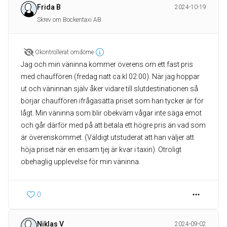
Frida B
2024-10-19
Skrev om Bockentaxi AB
Okontrollerat omdöme
Jag och min väninna kommer överens om ett fast pris
med chauffören (fredag natt ca:kl 02:00). När jag hoppar
ut och väninnan själv åker vidare till slutdestinationen så
börjar chauffören ifrågasätta priset som han tycker är för
lågt. Min väninna som blir obekväm vågar inte säga emot
och går därför med på att betala ett högre pris än vad som
är överenskommet. (Väldigt utstuderat att han väljer att
höja priset när en ensam tjej är kvar i taxin). Otroligt
obehaglig upplevelse för min väninna.
0
Niklas V
2024-09-02