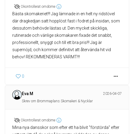
Okontrollerat omdöme
Bästa skomakeriet!!! Jag lämnade in en helt ny ridstövel
där dragkedjan satt hopplöst fast i fodret på insidan, som
dessutom behövde lästas ut. Den mycket skickliga,
rutinerade och vänlige skomakaren fixade det snabbt,
professionellt, snyggt och till ett bra pris!!! Jag är
supernöjd, och kommer definitivt att återvända hit vid
behov! REKOMMENDERAS VARMT!!!
0
Eva M
2026-04-07
Skrev om Brommaplans Skomakeri & Nycklar
Okontrollerat omdöme
Mina nya dansskor som efter ett ha blivit "förstörda" efter