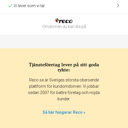
Vi lever som vi lär
Omdömen du kan lita på
Tjänsteföretag lever på sitt goda
rykte:
Betyg & tidpunkt:
Reco.se är Sveriges största oberoende
Alla
365 dagar
90 dagar
30 dagar
plattform för kundomdömen. Vi jobbar
sedan 2007 för bättre företag och nöjda
100%
kunder.
0%
0%
Så här fungerar Reco »
0%
0%