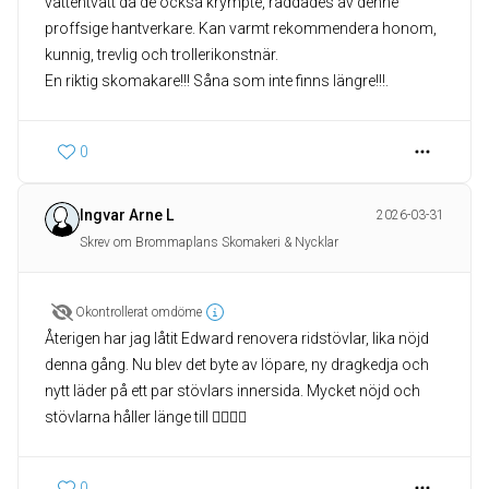
vattentvätt då de också krympte, räddades av denne
proffsige hantverkare. Kan varmt rekommendera honom,
kunnig, trevlig och trollerikonstnär.
En riktig skomakare!!! Såna som inte finns längre!!!.
0
Ingvar Arne L
2026-03-31
Skrev om Brommaplans Skomakeri & Nycklar
Okontrollerat omdöme
Återigen har jag låtit Edward renovera ridstövlar, lika nöjd
denna gång. Nu blev det byte av löpare, ny dragkedja och
nytt läder på ett par stövlars innersida. Mycket nöjd och
stövlarna håller länge till 👍🏻😀👢
0