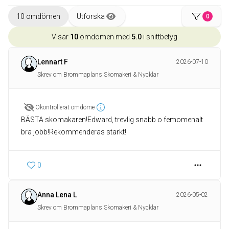
10 omdömen
Utforska
0
Visar
10
omdömen med
5.0
i snittbetyg
Lennart F
2026-07-10
Skrev om Brommaplans Skomakeri & Nycklar
Okontrollerat omdöme
BÄSTA skomakaren!Edward, trevlig snabb o femomenalt
bra jobb!Rekommenderas starkt!
0
Anna Lena L
2026-05-02
Skrev om Brommaplans Skomakeri & Nycklar