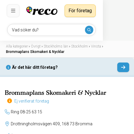
För företag
Vad söker du?
Alla kategorier
›
Övrigt
›
Stockholms län
›
Stockholm
›
Vinsta
›
Brommaplans Skomakeri & Nycklar
Är det här ditt företag?
Brommaplans Skomakeri & Nycklar
Ej verifierat företag
Ring 08-25 63 15
Drottningholmsvägen 409, 168 73 Bromma