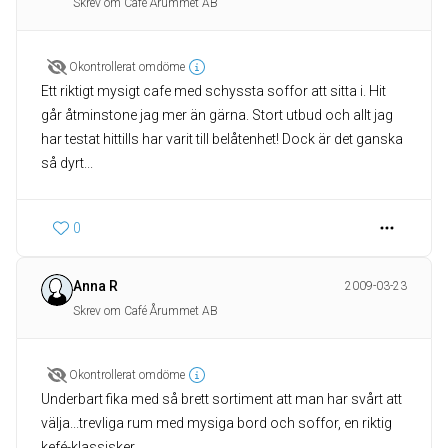
Skrev om Café Årummet AB
Okontrollerat omdöme
Ett riktigt mysigt cafe med schyssta soffor att sitta i. Hit
går åtminstone jag mer än gärna. Stort utbud och allt jag
har testat hittills har varit till belåtenhet! Dock är det ganska
så dyrt...
0
Anna R
2009-03-23
Skrev om Café Årummet AB
Okontrollerat omdöme
Underbart fika med så brett sortiment att man har svårt att
välja...trevliga rum med mysiga bord och soffor, en riktig
kefé-klassisker....