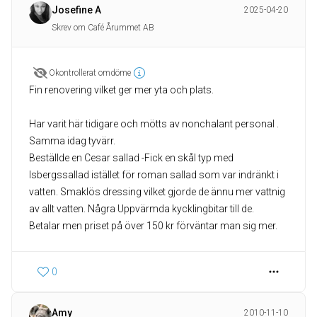
Josefine A
2025-04-20
Skrev om Café Årummet AB
Okontrollerat omdöme
Fin renovering vilket ger mer yta och plats.
Har varit här tidigare och mötts av nonchalant personal .
Samma idag tyvärr.
Beställde en Cesar sallad -Fick en skål typ med
Isbergssallad istället för roman sallad som var indränkt i
vatten. Smaklös dressing vilket gjorde de ännu mer vattnig
av allt vatten. Några Uppvärmda kycklingbitar till de.
0
Amy
2010-11-10