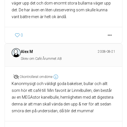
väger upp det och dom enormt stora bullarna väger upp
det. De har även en liten uteservering som skulle kunna
varit bättre men är helt ok ändå.
0
Alex M
2008-08-21
Skrev om Café Årummet AB
Okontrollerat omdöme
Kanonmysigt och väldigt goda bakelser, bullar och allt
som hör ett café till. Min favorit är Linnébullen, den består
av en MEGAstor kanelbulle, hemligheten med att digestera
denna är att man skall vända den upp & ner för att sedan
smöra den på undersidan, då blir det mumma!