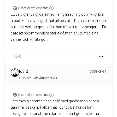
Okontrollerat omdöme
Ett väldigt mysigt café med härlig inredning och riktigt bra
utbud. Finns även god mat att beställa. Deras bakelser och
bullar är oerhört goda och man får valuta för pengarna. Ett
café att rekommendera starkt då man är ute med sina
vänner och vill äta gott.
0
Ida G
2008-08-24
Skrev om Café Årummet AB
Okontrollerat omdöme
Jättemysig gammaldags café med gamla möbler och
gammal design på allt annat i övrigt. Det kunde haft
trevligare personal, men dom underbart goda kakorna