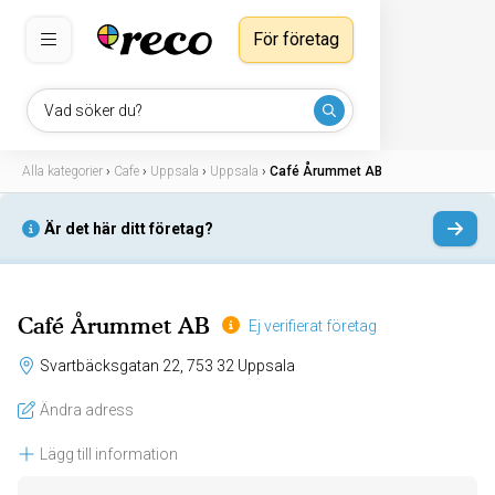
För företag
Vad söker du?
Alla kategorier
›
Cafe
›
Uppsala
›
Uppsala
›
Café Årummet AB
Är det här ditt företag?
Café Årummet AB
Ej verifierat företag
Svartbäcksgatan 22, 753 32 Uppsala
Ändra adress
Lägg till information