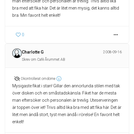
man eftersöker och personalen är trevlig. Trivs alltid lika
bra med att fika här. Det är litet men mysig, det kanns alltid
0
Charlotte G
2008-09-16
Skrev om Café Årummet AB
Okontrollerat omdöme
Mysigaste fikat i stan! Gillar den annorlunda stilen med tak
över disken och en småstadskänsla. Fiket har de mesta
man eftersöker och personalen är trevlig. Uteserveringen
är toppen över iet! Trivs alltid lika bra med att fika här. Det är
litet men ändå stort, tyst men ändå i rörelse! En favorit helt
enkelt!