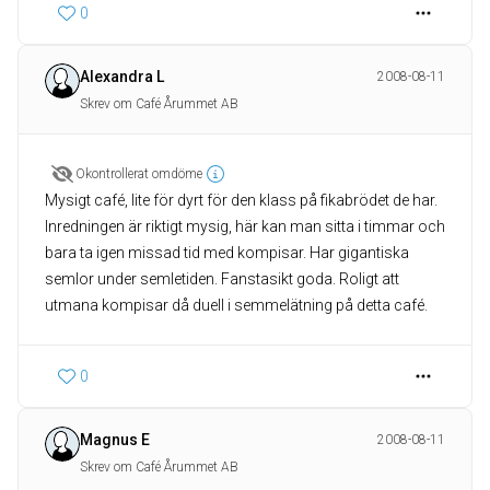
0
Alexandra L
2008-08-11
Skrev om Café Årummet AB
Okontrollerat omdöme
Mysigt café, lite för dyrt för den klass på fikabrödet de har.
Inredningen är riktigt mysig, här kan man sitta i timmar och
bara ta igen missad tid med kompisar. Har gigantiska
semlor under semletiden. Fanstasikt goda. Roligt att
utmana kompisar då duell i semmelätning på detta café.
0
Magnus E
2008-08-11
Skrev om Café Årummet AB