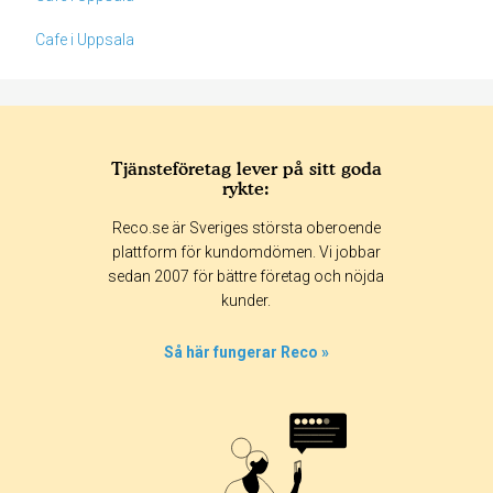
Cafe i Uppsala
Tjänsteföretag lever på sitt goda
rykte:
Betyg & tidpunkt:
Reco.se är Sveriges största oberoende
Alla
365 dagar
90 dagar
30 dagar
plattform för kundomdömen. Vi jobbar
sedan 2007 för bättre företag och nöjda
27%
kunder.
45%
14%
Så här fungerar Reco »
14%
0%