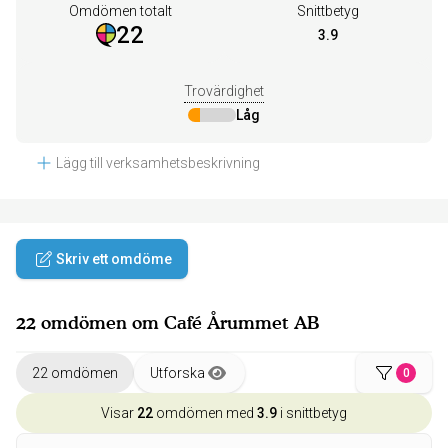
Omdömen totalt
Snittbetyg
22
3.9
Trovärdighet
Låg
Lägg till verksamhetsbeskrivning
Skriv ett omdöme
22 omdömen om Café Årummet AB
22 omdömen
Utforska
0
Visar
22
omdömen med
3.9
i snittbetyg