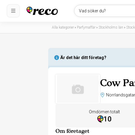
Vad söker du?
Alla kategorier
›
Parfymaffär
›
Stockholms län
›
Stoc
Är det här ditt företag?
Cow Pa
Omdömen totalt
10
Om företaget