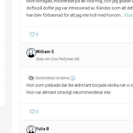
blivit tillfrågad, insisterade på att visa mig, och jag gillad
dofta på dofter jag var intresserad av. Kändes som att d
han blev förbannad för att jag inte höll med honom
... 
Visa
0
William S
Skrev om Cow Parfymeri AB
Okontrollerat omdöme
Hon som jobbade där lite äldre tant började skrika när vi 
Hon var allmänt otrevligt rekommenderar inte
0
Yulia B