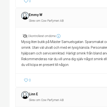
0
Emmy W
Skrev om Cow Parfymeri AB
Okontrollerat omdöme
Mysig liten butik på Mäster Samuelsgatan. Sparsmakat och 
smink. Utan väl utvalt och med en lyxig känsla. Personalen 
hjälpsam och serviceinriktad. Härligt smink från bland andr
Rekommenderas när du vill unna dig själv något smink elle
du vill köpa en present till någon.
0
Linn E
Skrev om Cow Parfymeri AB