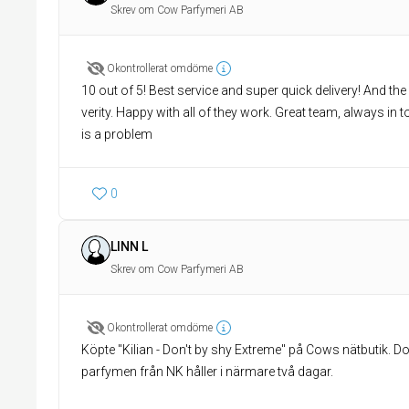
Skrev om Cow Parfymeri AB
Okontrollerat omdöme
10 out of 5! Best service and super quick delivery! And the
verity. Happy with all of they work. Great team, always in t
is a problem
0
LINN L
Skrev om Cow Parfymeri AB
Okontrollerat omdöme
Köpte "Kilian - Don't by shy Extreme" på Cows nätbutik. Doft
parfymen från NK håller i närmare två dagar.