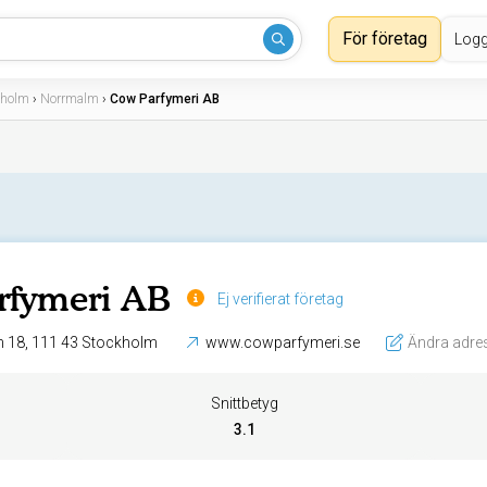
För företag
Logg
kholm
›
Norrmalm
›
Cow Parfymeri AB
rfymeri AB
Ej verifierat företag
Norrlandsgatan 18, 111 43 Stockholm
www.cowparfymeri.se
Ändra adre
Snittbetyg
3.1