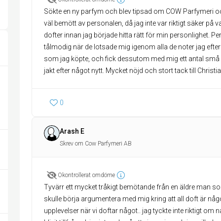
Sökte en ny parfym och blev tipsad om COW Parfymeri och
väl bemött av personalen, då jag inte var riktigt säker på 
dofter innan jag började hitta rätt för min personlighet. 
tålmodig när de lotsade mig igenom alla de noter jag eftersö
som jag köpte, och fick dessutom med mig ett antal små d
jakt efter något nytt. Mycket nöjd och stort tack till Chri
0
Arash E
Skrev om Cow Parfymeri AB
Okontrollerat omdöme
Tyvärr ett mycket tråkigt bemötande från en äldre man 
skulle börja argumentera med mig kring att all doft är något
upplevelser när vi doftar något.. jag tyckte inte riktigt o