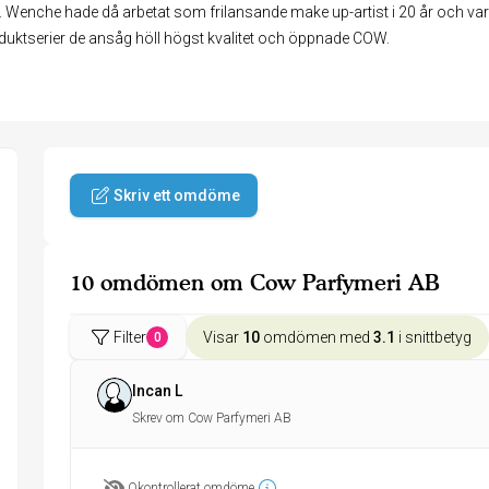
nche hade då arbetat som frilansande make up-artist i 20 år och var trö
roduktserier de ansåg höll högst kvalitet och öppnade COW.
Skriv ett omdöme
10 omdömen om Cow Parfymeri AB
Filter
Visar
10
omdömen med
3.1
i snittbetyg
0
Incan L
Skrev om Cow Parfymeri AB
Okontrollerat omdöme