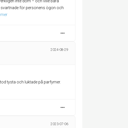
e verkligen inte dom – och ville bara
et svartnade för personens ögon och
 mer
2024-08-29
stod tysta och luktade på parfymer.
2023-07-06