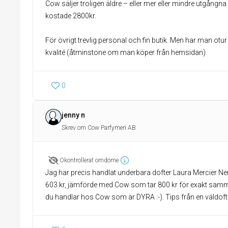
Cow säljer troligen äldre – eller mer eller mindre utgångn
kostade 2800kr.
För övrigt trevlig personal och fin butik. Men har man ot
kvalité (åtminstone om man köper från hemsidan).
0
jenny n
Skrev om Cow Parfymeri AB
Okontrollerat omdöme
Jag har precis handlat underbara dofter Laura Mercier N
603 kr, jämförde med Cow som tar 800 kr för exakt samma.
du handlar hos Cow som är DYRA :-). Tips från en väldof