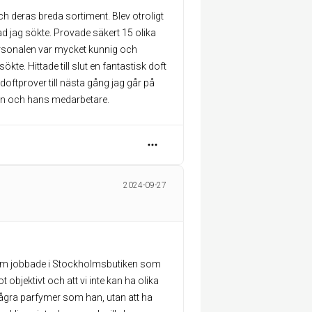
 deras breda sortiment. Blev otroligt
vad jag sökte. Provade säkert 15 olika
Personalen var mycket kunnig och
kte. Hittade till slut en fantastisk doft
oftprover till nästa gång jag går på
stian och hans medarbetare.
2024-09-27
som jobbade i Stockholmsbutiken som
 objektivt och att vi inte kan ha olika
m några parfymer som han, utan att ha