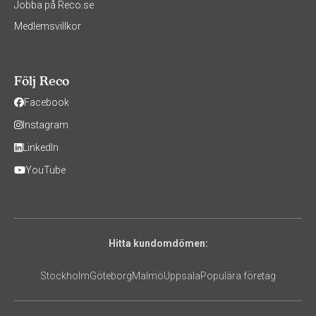
Jobba på Reco.se
Medlemsvillkor
Följ Reco
Facebook
Instagram
LinkedIn
YouTube
Hitta kundomdömen:
Stockholm
Göteborg
Malmö
Uppsala
Populära företag