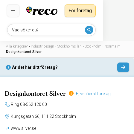
För företag
Vad söker du?
Alla kategorier
›
Industridesign
›
Stockholms län
›
Stockholm
›
Norrmalm
›
Designkontoret Silver
Är det här ditt företag?
Designkontoret Silver
Ej verifierat företag
Ring 08-562 120 00
Kungsgatan 66, 111 22 Stockholm
www.silver.se