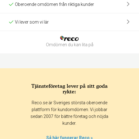
Oberoende omdömen från riktiga kunder
Vi lever som vi lär
Omdömen du kan lita på
Tjänsteföretag lever på sitt goda
rykte:
Betyg & tidpunkt:
Reco.se är Sveriges största oberoende
Alla
365 dagar
90 dagar
30 dagar
plattform för kundomdömen. Vi jobbar
sedan 2007 för bättre företag och nöjda
0%
kunder.
100%
0%
Så här fungerar Reco »