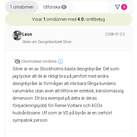
1 omdömen
Utforska
0
Visar
1
omdömen med
4.0
i snittbetyg
Leon
2008-01-23
Skrev om Designkontoret Silver
Okontrollerat omdöme
Silver är en av Stockholms bästa designbyråer. Det som
jag tycker att de är riktigt bra på jämfört med andra
designbyråer är förmågan att inte bara fånga kundens
varumärke, utan även att tillföra en estetisk, känslomässig
dimension. Ett bra exempel på detta är deras
förpackningsjobb för Renee Voltaire och ACOs
hudvårdsserie. Ulf som är VD på byrån är en oerhört
sympatisk person.