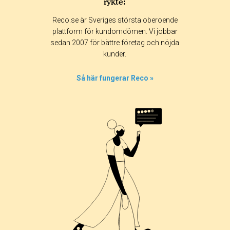
rykte:
Betyg & tidpunkt:
Reco.se är Sveriges största oberoende
Alla
365 dagar
90 dagar
30 dagar
plattform för kundomdömen. Vi jobbar
sedan 2007 för bättre företag och nöjda
100%
kunder.
0%
0%
Så här fungerar Reco »
0%
0%