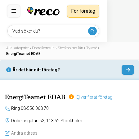
För företag
Vad söker du?
Alla kategorier
›
Energikonsult
›
Stockholms län
›
Tyresö
›
EnergiTeamet EDAB
Är det här ditt företag?
EnergiTeamet EDAB
Ej verifierat företag
Ring 08-556 068 70
Döbelnsgatan 53, 113 52 Stockholm
Ändra adress