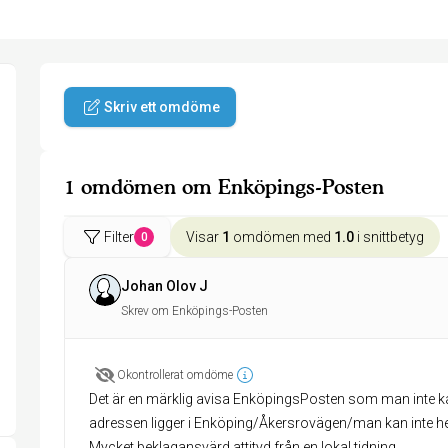
Skriv ett omdöme
1 omdömen om Enköpings-Posten
Filter
Visar
1
omdömen med
1.0
i snittbetyg
0
Johan Olov J
Skrev om Enköpings-Posten
Okontrollerat omdöme
Det är en märklig avisa EnköpingsPosten som man inte ka
adressen ligger i Enköping/Åkersrovägen/man kan inte he
Mycket beklagansvärd attityd från en lokal tidning