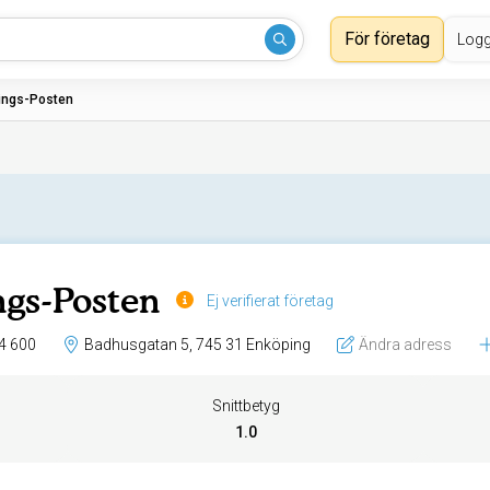
För företag
Logg
ings-Posten
gs-Posten
Ej verifierat företag
4 600
Badhusgatan 5, 745 31 Enköping
Ändra adress
Snittbetyg
1.0