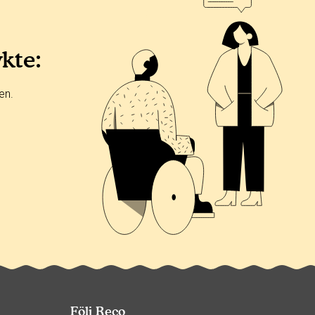
ykte:
en.
Följ Reco