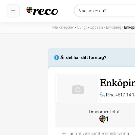
Vad söker du?
Alla kategorier
›
Övrigt
›
Uppsala
›
Enköping
›
Enköp
Är det här ditt företag?
Enköpin
Ring 4617-14 1
Omdömen totalt
1
Lägg till verksamhetsbeskrivning