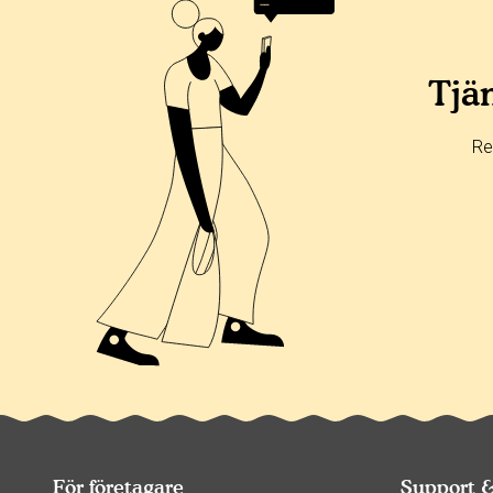
Alla
365 dagar
90 dagar
30 dagar
0%
0%
Tjän
0%
0%
Re
100%
För företagare
Support 