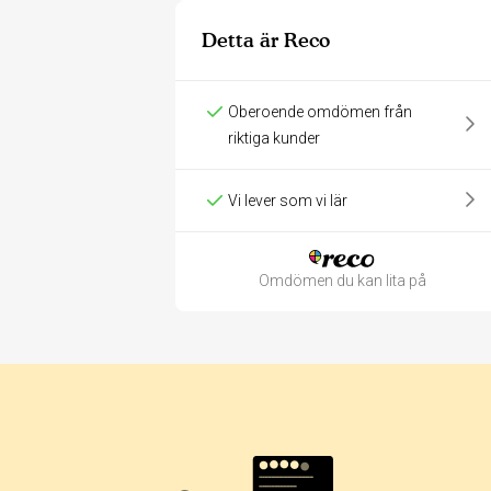
Detta är Reco
Oberoende omdömen från
riktiga kunder
Vi lever som vi lär
Omdömen du kan lita på
Betyg & tidpunkt: