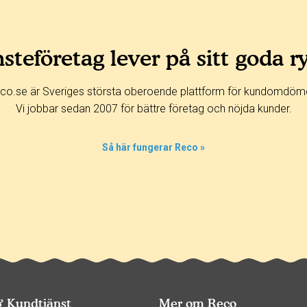
steföretag lever på sitt goda r
co.se är Sveriges största oberoende plattform för kundomdöm
Vi jobbar sedan 2007 för bättre företag och nöjda kunder.
Så här fungerar Reco »
& Kundtjänst
Mer om Reco