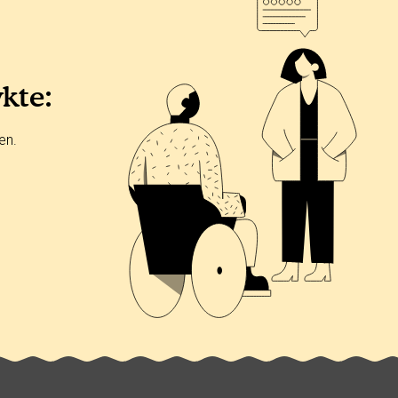
ykte:
en.