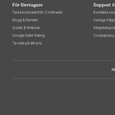
För företagare
Support 
Testa kostnadsfritt i 2 månader
Kontakta os
Blogg & Nyheter
Vanliga frågo
Guider & Webinar
Integritetsp
Google Seller Rating
Cookiepolicy
Ta reda på ditt pris
H