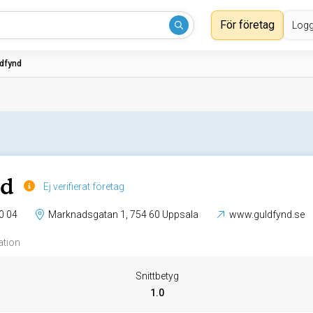
För företag
Logg
dfynd
nd
Ej verifierat företag
0 04
Marknadsgatan 1, 754 60 Uppsala
www.guldfynd.se
ation
Snittbetyg
1.0