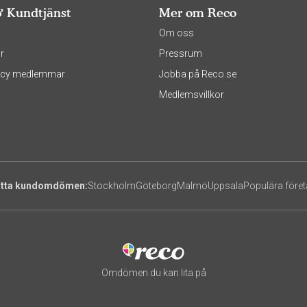
& Kundtjänst
Mer om Reco
s
Om oss
r
Pressrum
olicy medlemmar
Jobba på Reco.se
Medlemsvillkor
itta kundomdömen:
Stockholm
Göteborg
Malmö
Uppsala
Populära före
Omdömen du kan lita på