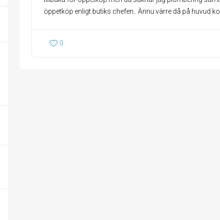
öppetköp enligt butiks chefen.. Ännu värre då på huvud ko
0