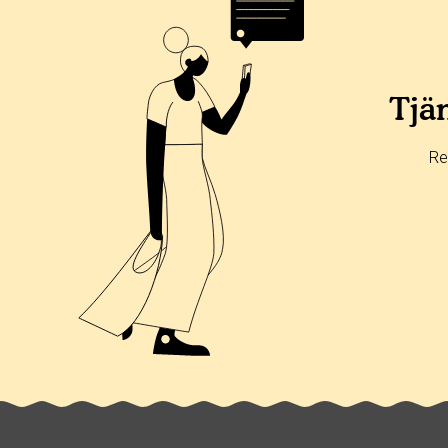
Betyg & tidpunkt:
Alla
365 dagar
90 dagar
30 dagar
0%
0%
Tjän
0%
0%
Re
100%