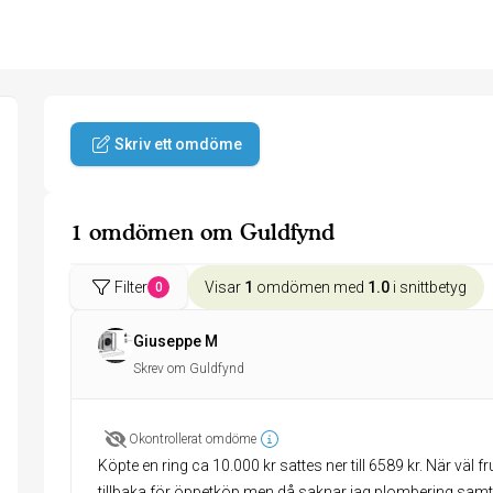
Skriv ett omdöme
1 omdömen om Guldfynd
Filter
Visar
1
omdömen med
1.0
i snittbetyg
0
Giuseppe M
Skrev om Guldfynd
Okontrollerat omdöme
Köpte en ring ca 10.000 kr sattes ner till 6589 kr. När väl fru
tillbaka för öppetköp men då saknar jag plombering samt p