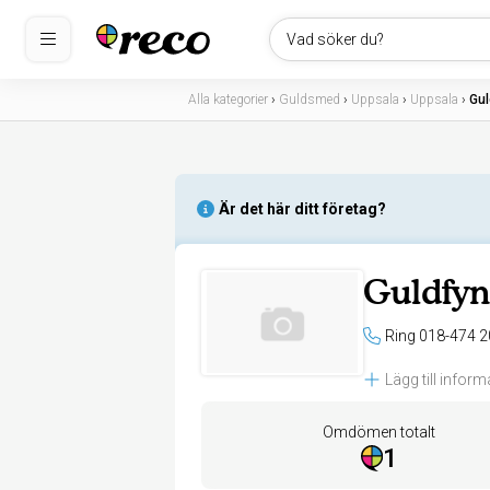
Vad söker du?
Alla kategorier
›
Guldsmed
›
Uppsala
›
Uppsala
›
Gul
Är det här ditt företag?
Guldfy
Ring 018-474 2
Lägg till inform
Omdömen totalt
1