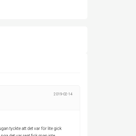
2019-02-14
gan tyckte att det var för lite gick
ga det var reat fick man inte