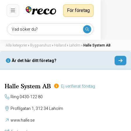
För företag
Vad söker du?
Alla kategorier
›
Byggvaruhus
›
Halland
›
Laholm
›
Halle System AB
Är det här ditt företag?
Halle System AB
Ej verifierat företag
Ring 0430-122 80
Profilgatan 1, 312 34 Laholm
www.halle.se