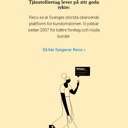
Tjänsteföretag lever på sitt goda
rykte:
Betyg & tidpunkt:
Reco.se är Sveriges största oberoende
Alla
365 dagar
90 dagar
30 dagar
plattform för kundomdömen. Vi jobbar
sedan 2007 för bättre företag och nöjda
0%
kunder.
0%
0%
Så här fungerar Reco »
0%
100%