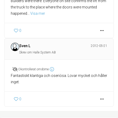
builders were there. Everyone on site confirms the lift from
the truck to the place where the doors were mounted
happened
... 
Visa mer
0
Sven L
2012-05-21
Skrev om Halle System AB
Okontrollerat omdöme
Fantastiskt klantiga och oseriösa. Lovar mycket och håller
inget.
0