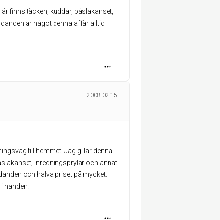
Här finns täcken, kuddar, påslakanset,
udanden är något denna affär alltid
2008-02-15
ingsväg till hemmet. Jag gillar denna
 påslakanset, inredningsprylar och annat
udanden och halva priset på mycket.
 i handen.