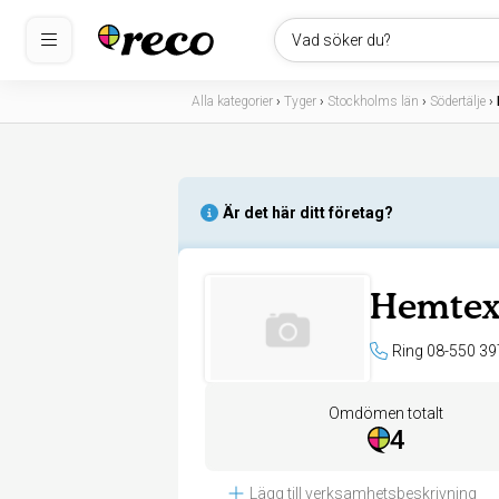
Vad söker du?
Alla kategorier
›
Tyger
›
Stockholms län
›
Södertälje
›
Är det här ditt företag?
Hemte
Ring 08-550 39
Omdömen totalt
4
Lägg till verksamhetsbeskrivning