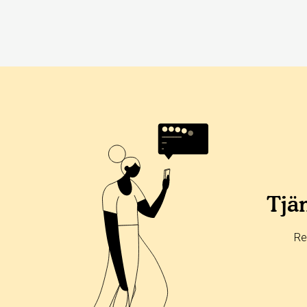
Betyg & tidpunkt:
Alla
365 dagar
90 dagar
30 dagar
25%
0%
Tjän
50%
25%
Re
0%