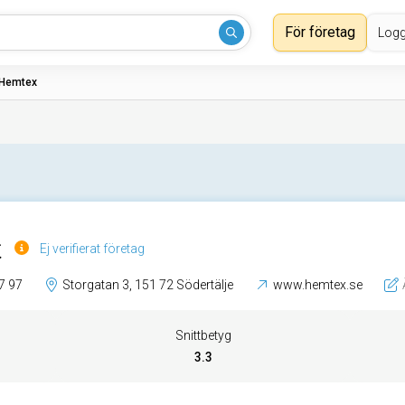
För företag
Logg
Hemtex
x
Ej verifierat företag
7 97
Storgatan 3, 151 72 Södertälje
www.hemtex.se
Snittbetyg
3.3