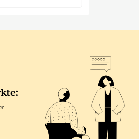
ykte:
en.