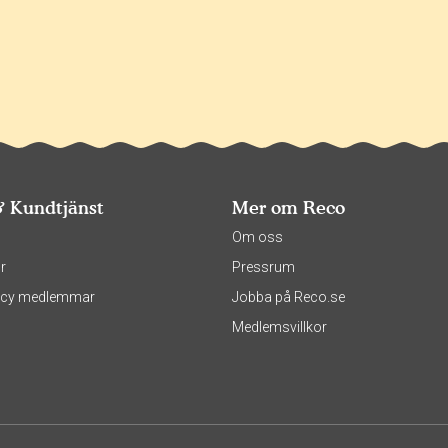
& Kundtjänst
Mer om Reco
s
Om oss
r
Pressrum
olicy medlemmar
Jobba på Reco.se
Medlemsvillkor