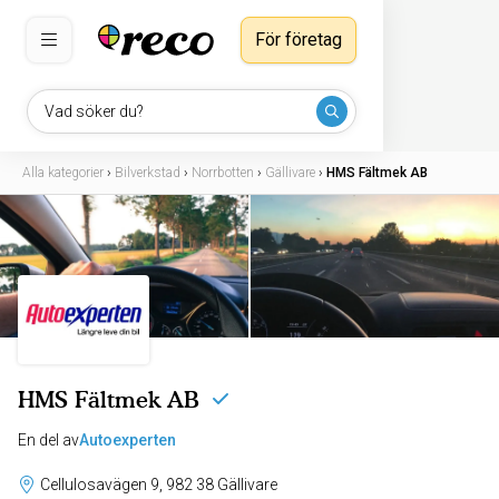
För företag
Vad söker du?
Alla kategorier
›
Bilverkstad
›
Norrbotten
›
Gällivare
›
HMS Fältmek AB
HMS Fältmek AB
En del av
Autoexperten
Cellulosavägen 9, 982 38 Gällivare