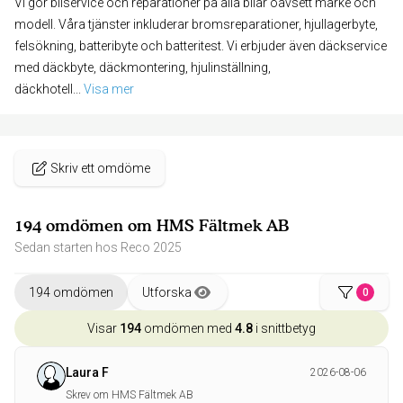
Vi gör bilservice och reparationer på alla bilar oavsett märke och
modell. Våra tjänster inkluderar bromsreparationer, hjullagerbyte,
felsökning, batteribyte och batteritest. Vi erbjuder även däckservice
med däckbyte, däckmontering, hjulinställning,
däckhotell
... 
Visa mer
Skriv ett omdöme
194 omdömen om HMS Fältmek AB
Sedan starten hos Reco 2025
194 omdömen
Utforska
0
Visar
194
omdömen med
4.8
i snittbetyg
Laura F
2026-08-06
Skrev om HMS Fältmek AB