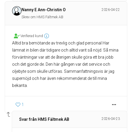
Nanny E Ann-Christin O
2026-04-22
Skrev om HMS Fältmek AB
Verifierad kund
Alltid bra bemötande av trevlig och glad personal Har
lämnat in bilen där tidigare och alltid varit så nöjd. Så mina
förväntningar var att de återigen skulle göra ett bra jobb
och det gjorde de. Den här gången var det service och
oljebyte som skulle utföras. Sammanfattningsvis är jag
supernöjd och har även rekommenderat de till mina
bekanta.
1
2026-04-23
Svar från HMS Fältmek AB