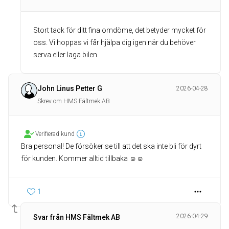
Stort tack för ditt fina omdöme, det betyder mycket för
oss. Vi hoppas vi får hjälpa dig igen när du behöver
serva eller laga bilen.
John Linus Petter G
2026-04-28
Skrev om HMS Fältmek AB
Verifierad kund
Bra personal! De försöker se till att det ska inte bli för dyrt
för kunden. Kommer alltid tillbaka ☺️☺️
1
2026-04-29
Svar från HMS Fältmek AB