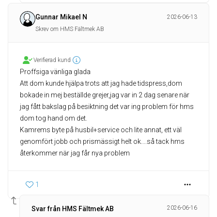
Gunnar Mikael N
2026-06-13
Skrev om HMS Fältmek AB
Verifierad kund
Proffsiga vänliga glada
Att dom kunde hjälpa trots att jag hade tidspress,dom
bokade in mej beställde grejer,jag var in 2 dag senare när
jag fått bakslag på besiktning det var ing problem för hms
dom tog hand om det.
Kamrems byte på husbil+service och lite annat, ett väl
genomfört jobb och prismässigt helt ok....så tack hms
1
2026-06-16
Svar från HMS Fältmek AB