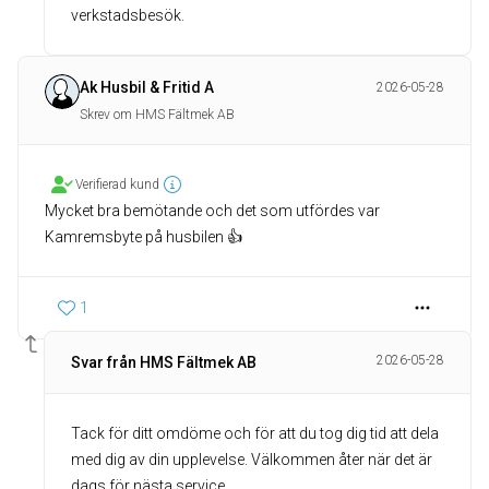
verkstadsbesök.
Ak Husbil & Fritid A
2026-05-28
Skrev om HMS Fältmek AB
Verifierad kund
Mycket bra bemötande och det som utfördes var
Kamremsbyte på husbilen 👍
1
2026-05-28
Svar från HMS Fältmek AB
Tack för ditt omdöme och för att du tog dig tid att dela
med dig av din upplevelse. Välkommen åter när det är
dags för nästa service.