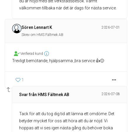
du är nöjd med ditt verkstadsbesök. Varmt
välkommen tillbaka när det är dags för nästa service.
Sören Lennart K
2026-07-01
Skrev om HMS Fältmek AB
Verifierad kund
Trevligt bemötande, hjälpsamma ,bra service 👍🙂
1
2026-07-08
Svar från HMS Fältmek AB
Tack för att du tog dig tid att lämna ett omdöme. Det
betyder mycket för oss att höra att du är nöjd. Vi
hoppas att vi ses igen nästa gång du behöver boka