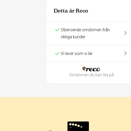
Detta är Reco
Oberoende omdömen från
riktiga kunder
Vi lever som vi lär
Omdömen du kan lita på
Betyg & tidpunkt: