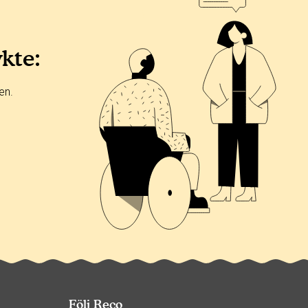
ykte:
en.
Följ Reco