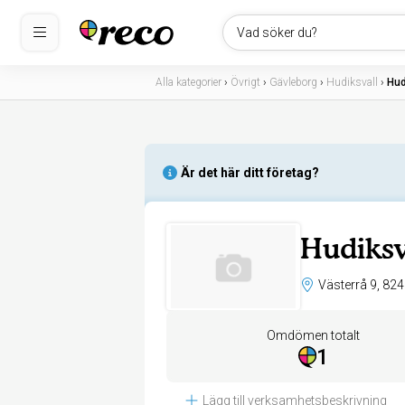
Vad söker du?
Alla kategorier
›
Övrigt
›
Gävleborg
›
Hudiksvall
›
Hud
Är det här ditt företag?
Hudiksv
Omdömen totalt
1
Lägg till verksamhetsbeskrivning