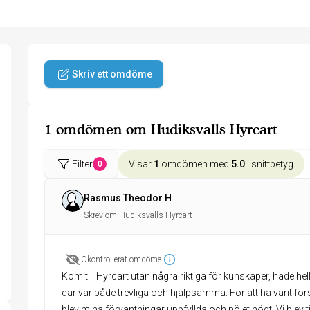
Skriv ett omdöme
1 omdömen om Hudiksvalls Hyrcart
Filter
Visar
1
omdömen med
5.0
i snittbetyg
0
Rasmus Theodor H
Skrev om Hudiksvalls Hyrcart
Okontrollerat omdöme
Kom till Hyrcart utan några riktiga för kunskaper, hade hel
där var både trevliga och hjälpsamma. För att ha varit f
blev mina förväntningar uppfyllda och nöjet högt. Vi blev t