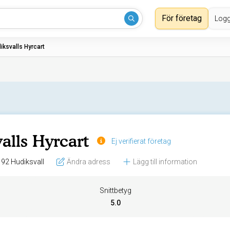
För företag
Logg
iksvalls Hyrcart
alls Hyrcart
Ej verifierat företag
Västerrå 9, 824 92 Hudiksvall
Ändra adress
Lägg till information
Snittbetyg
5.0