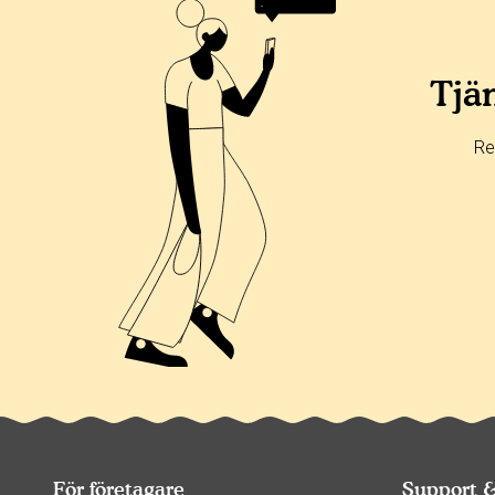
Alla
365 dagar
90 dagar
30 dagar
100%
0%
Tjän
0%
0%
Re
0%
För företagare
Support 