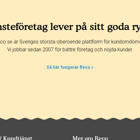
steföretag lever på sitt goda r
co.se är Sveriges största oberoende plattform för kundomdöm
Vi jobbar sedan 2007 för bättre företag och nöjda kunder.
Så här fungerar Reco »
& Kundtjänst
Mer om Reco