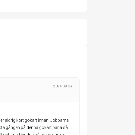
2024-09-08
ler aldrig kört gokart innan. Jobbarna
örsta gången på denna gokart bana så
ill och med bjudna på gratis dricker