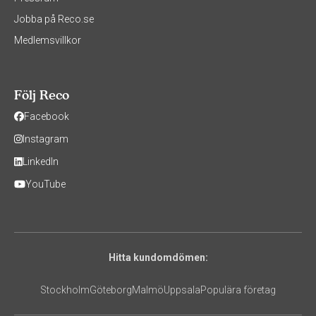
Jobba på Reco.se
Medlemsvillkor
Följ Reco
Facebook
Instagram
LinkedIn
YouTube
Hitta kundomdömen:
Stockholm
Göteborg
Malmö
Uppsala
Populära företag