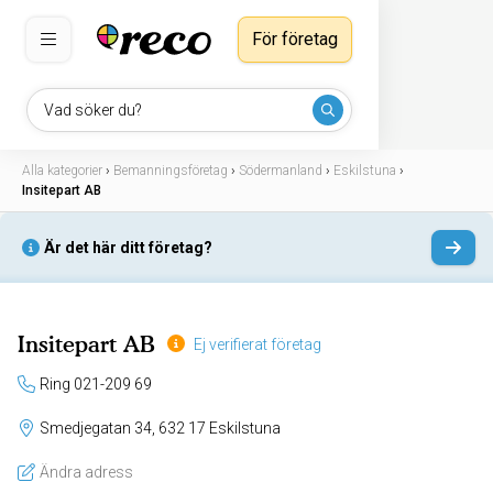
För företag
Vad söker du?
Alla kategorier
›
Bemanningsföretag
›
Södermanland
›
Eskilstuna
›
Insitepart AB
Är det här ditt företag?
Insitepart AB
Ej verifierat företag
Ring 021-209 69
Smedjegatan 34, 632 17 Eskilstuna
Ändra adress