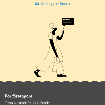
0%
Så här fungerar Reco »
0%
100%
För företagare
Testa kostnadsfritt i 2 månader