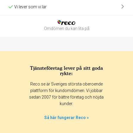
Vi lever som vi lär
Omdömen du kan lita på
Tjänsteföretag lever på sitt goda
rykte:
Betyg & tidpunkt:
Reco.se är Sveriges största oberoende
Alla
365 dagar
90 dagar
30 dagar
plattform för kundomdömen. Vi jobbar
sedan 2007 för bättre företag och nöjda
0%
kunder.
100%
0%
Så här fungerar Reco »
0%
0%