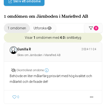
Skriv ett omdöme
1 omdömen om Järnboden i Mariefred AB
1 omdömen
Utforska
0
Visar
1
omdömen med
4.0
i snittbetyg
Gunilla R
2024-11-24
Skrev om Järnboden i Mariefred AB
Okontrollerat omdöme
Behövde en liter målarfärg prisvärt med hög kvalitet och
målarkit och de fixade det!
0