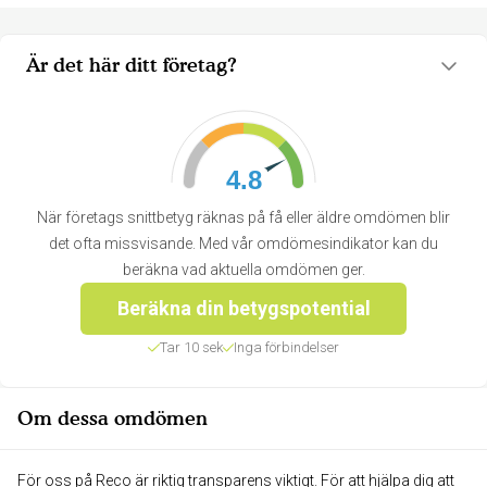
Är det här ditt företag?
4.8
När företags snittbetyg räknas på få eller äldre omdömen blir
det ofta missvisande. Med vår omdömesindikator kan du
beräkna vad aktuella omdömen ger.
Beräkna din betygspotential
Tar 10 sek
Inga förbindelser
Om dessa omdömen
För oss på Reco är riktig transparens viktigt. För att hjälpa dig att