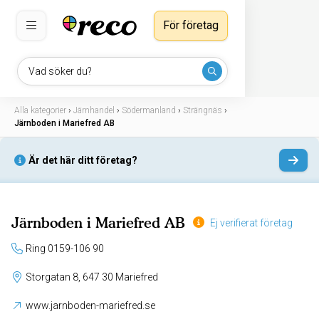
För företag
Vad söker du?
Alla kategorier
›
Järnhandel
›
Södermanland
›
Strängnäs
›
Järnboden i Mariefred AB
Är det här ditt företag?
Järnboden i Mariefred AB
Ej verifierat företag
Ring 0159-106 90
Storgatan 8, 647 30 Mariefred
www.jarnboden-mariefred.se