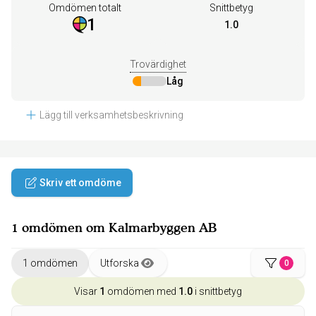
Omdömen totalt
Snittbetyg
1
1.0
Trovärdighet
Låg
Lägg till verksamhetsbeskrivning
Skriv ett omdöme
1 omdömen om Kalmarbyggen AB
1 omdömen
Utforska
0
Visar
1
omdömen med
1.0
i snittbetyg