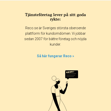
Tjänsteföretag lever på sitt goda
rykte:
Betyg & tidpunkt:
Reco.se är Sveriges största oberoende
Alla
365 dagar
90 dagar
30 dagar
plattform för kundomdömen. Vi jobbar
sedan 2007 för bättre företag och nöjda
0%
kunder.
0%
0%
Så här fungerar Reco »
0%
100%