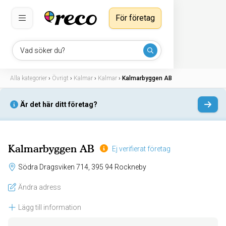
För företag
Vad söker du?
Alla kategorier
›
Övrigt
›
Kalmar
›
Kalmar
›
Kalmarbyggen AB
Är det här ditt företag?
Kalmarbyggen AB
Ej verifierat företag
Södra Dragsviken 714, 395 94 Rockneby
Ändra adress
Lägg till information