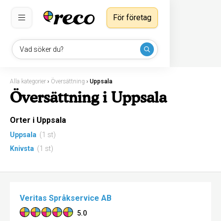
För företag
Vad söker du?
Alla kategorier
›
Översättning
›
Uppsala
Översättning i Uppsala
Orter i Uppsala
Uppsala
(1 st)
Knivsta
(1 st)
Veritas Språkservice AB
5.0