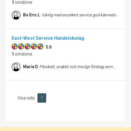
1
omdöme
Bo Eric L
:
Vänlig med excellent service god kännedom om vad Franska myndigheter kräver.
East-West Service Handelsbolag
5.0
1
omdöme
Maria D
:
Flexibelt, snabbt och trevligt företag som man alltid kan lita på!
Visa sida:
1