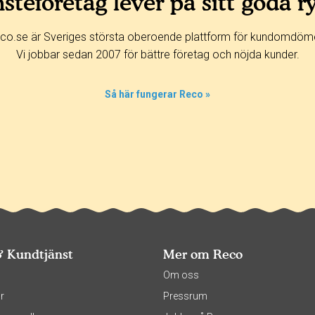
steföretag lever på sitt goda r
co.se är Sveriges största oberoende plattform för kundomdöm
Vi jobbar sedan 2007 för bättre företag och nöjda kunder.
Så här fungerar Reco »
& Kundtjänst
Mer om Reco
s
Om oss
r
Pressrum