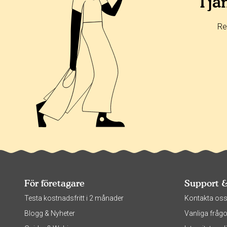
Tjän
Re
För företagare
Support 
Testa kostnadsfritt i 2 månader
Kontakta os
Blogg & Nyheter
Vanliga frågo