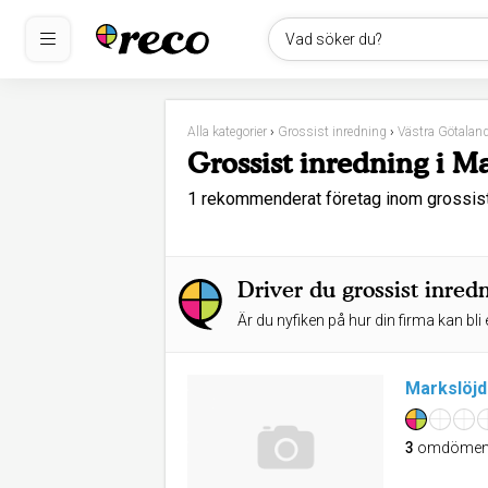
Vad söker du?
Alla kategorier
›
Grossist inredning
›
Västra Götalan
Grossist inredning i M
1 rekommenderat företag inom grossis
Driver du grossist inred
Är du nyfiken på hur din firma kan bli 
Markslöjd
3
omdöme