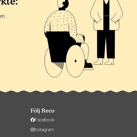
ykte:
en.
Följ Reco
Facebook
Instagram