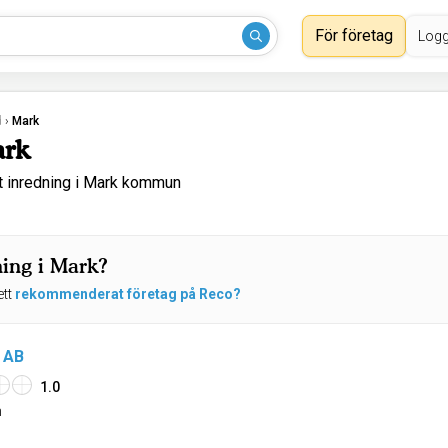
För företag
Logg
d
›
Mark
ark
t inredning i Mark kommun
ning i Mark?
ett
rekommenderat företag på Reco?
 AB
1.0
n