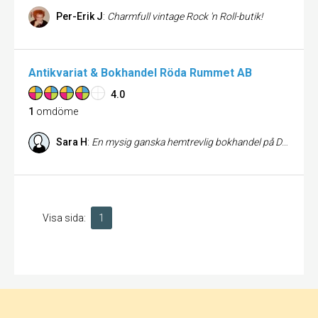
Per-Erik J
:
Charmfull vintage Rock 'n Roll-butik!
Antikvariat & Bokhandel Röda Rummet AB
4.0
1
omdöme
Sara H
:
En mysig ganska hemtrevlig bokhandel på Dragarbrunnsgatan. Jag har gjort en hel del fynd där inne. Det bästa är att bara strosa runt bland hyllorna och beundra den stora mängd böcker och det breda utbud som denna lilla bokhandel erbjuder.
Visa sida:
1