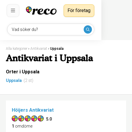
För företag
Vad söker du?
Alla kategorier
›
Antikvariat
›
Uppsala
Antikvariat i Uppsala
Orter i Uppsala
Uppsala
(2 st)
Höijers Antikvariat
5.0
1
omdöme