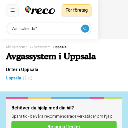
För företag
Vad söker du?
Alla kategorier
›
Avgassystem
›
Uppsala
Avgassystem i Uppsala
Orter i Uppsala
Uppsala
(2 st)
Behöver du hjälp med din bil?
Spara tid - be våra rekommenderade verkstäder om hjälp.
Be om offerter