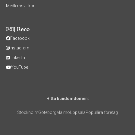
Medlemsvillkor
Följ Reco
Facebook
Instagram
LinkedIn
YouTube
Hitta kundomdömen:
Stockholm
Göteborg
Malmö
Uppsala
Populära företag