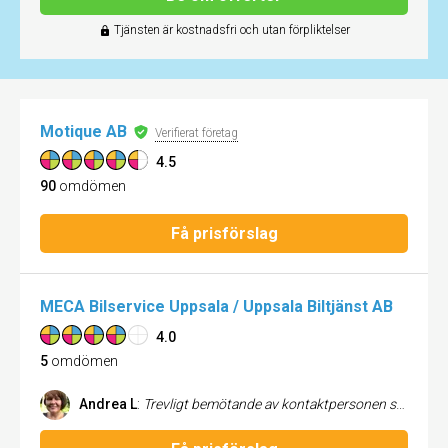
Tjänsten är kostnadsfri och utan förpliktelser
Motique AB
Verifierat företag
4.5
90
omdömen
Få prisförslag
MECA Bilservice Uppsala / Uppsala Biltjänst AB
4.0
5
omdömen
Andrea L
:
Trevligt bemötande av kontaktpersonen som informerade mig om problemet med bilen, att drivaxel behövdes bytas ut. Fick en offert som företaget höll sig till. Blev uppdaterad om ytterligare allvarliga fel på bilen som behövdes åtgärdas, vilket var byte av båda hjullager fram, och fick ny offert. Trots att arbetet tog längre tid än beräknat pga oförutsedda fel på bilen, kunde jag hämta bilen på det bestämda datumet och betalade det överenskomna priset. Jag blev mycket nöjd med bemötandet och utfört arbete.