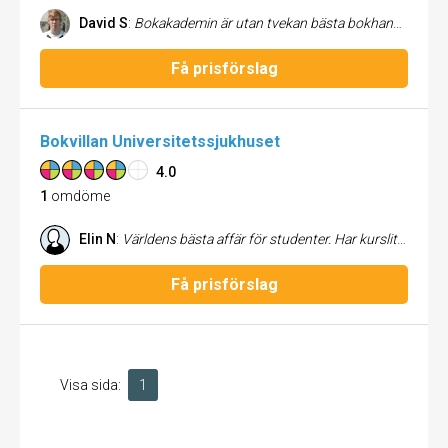
David S
:
Bokakademin är utan tvekan bästa bokhandeln för studenter i stan. Här finns allt en student behöver i litteraturväg, och till bra priser dessutom. Speciellt tycker jag tentadatabasen är väldigt användbar. Gå in på morgonen och välj vilka gamla tentor du vill ha, och hämta ut dom senare på eftermiddagen. Snabbt och smidigt!
Få prisförslag
Bokvillan Universitetssjukhuset
4.0
1
omdöme
Elin N
:
Världens bästa affär för studenter. Har kursliteratur till alla aktuella kurser för alla program och skulle det vara slut eller saknas fixar dom en beställning på den boken man behöve och det går oftast snabbt. De är billigare än andra kedjor och för de som inte vill köpa sina böcker på internet passar det bra! Smidigt och enkelt system för att få tag på gamla tentor som man kan träna på inför de kommande tentor som man själv ska skriva. Vad som är synd är att inför skolstarten när man ska köpa sin litteratur är det jättelånga köer. De skulle kanske kunna inflra en snabbkassa eller dylikt för mindre köp? Kanske under perioden förlänga öppettiderna lite?
Få prisförslag
Visa sida:
1