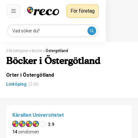
För företag
Vad söker du?
Alla kategorier
›
Böcker
›
Östergötland
Böcker i Östergötland
Orter i Östergötland
Linköping
(2 st)
Kårallen Universitetet
3.9
14
omdömen