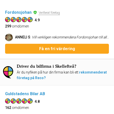
Fordonsjohan
Verifierat företag
4.9
299
omdömen
ANNELI S
:
Vill verkligen rekommendera Fordonsjohan till alla som går i bilköpstankar. Fick ett så otroligt fint bemötande och hjälp med allt jag bad om. Han passar verkligen till sitt jobb som man vill att en seriös bilförsäljare ska vara. Stort tack Johan för ett bra bilköp.
Få en fri värdering
Driver du bilfirma i Skellefteå?
Är du nyfiken på hur din firma kan bli ett
rekommenderat
företag på Reco?
Guldstadens Bilar AB
4.8
162
omdömen