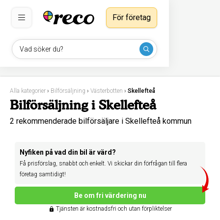
För företag
Vad söker du?
Alla kategorier
›
Bilförsäljning
›
Västerbotten
›
Skellefteå
Bilförsäljning i Skellefteå
2 rekommenderade bilförsäljare i Skellefteå kommun
Nyfiken på vad din bil är värd?
Få prisförslag, snabbt och enkelt. Vi skickar din förfrågan till flera
företag samtidigt!
Be om fri värdering nu
Tjänsten är kostnadsfri och utan förpliktelser