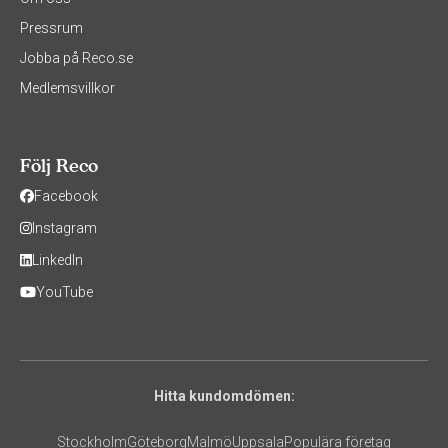
Pressrum
Jobba på Reco.se
Medlemsvillkor
Följ Reco
Facebook
Instagram
LinkedIn
YouTube
Hitta kundomdömen:
Stockholm
Göteborg
Malmö
Uppsala
Populära företag