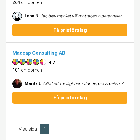
264
omdömen
Lena B
:
Jag blev mycket väl mottagen o personalen gjorde ett fantastiskt jobb med bilen. Känns som ny flera veckor efter besöket. Mvh Lena Bremgård
Få prisförslag
Madcap Consulting AB
4.7
101
omdömen
Marita L
:
Alltid ett trevligt bemötande, bra arbeten. Alltid en vältvättad bil. Jag är helnöjd.
Få prisförslag
Visa sida:
1