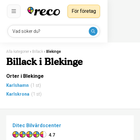
För företag
Vad söker du?
Alla kategorier
›
Billack
›
Blekinge
Billack i Blekinge
Orter i Blekinge
Karlshamn
(1 st)
Karlskrona
(1 st)
Ditec Bilvårdscenter
4.7