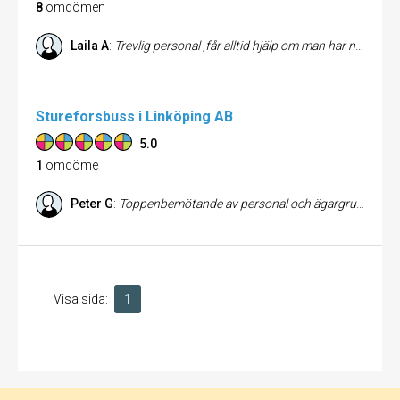
8
omdömen
Laila A
:
Trevlig personal ,får alltid hjälp om man har några frågor
Stureforsbuss i Linköping AB
5.0
1
omdöme
Peter G
:
Toppenbemötande av personal och ägargruppen på Stångå Buss. Till fullå.
Visa sida:
1