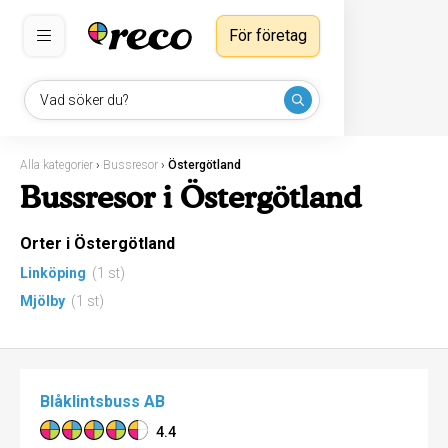
För företag
Vad söker du?
Alla kategorier
›
Bussresor
›
Östergötland
Bussresor i Östergötland
Orter i Östergötland
Linköping
(1 st)
Mjölby
(1 st)
Blåklintsbuss AB
4.4