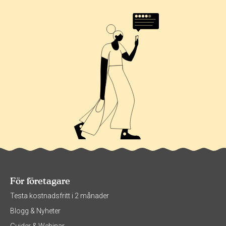
För företagare
Testa kostnadsfritt i 2 månader
Blogg & Nyheter