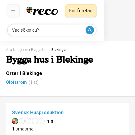
För företag
Vad söker du?
Alla kategorier
›
Bygga hus
›
Blekinge
Bygga hus i Blekinge
Orter i Blekinge
Olofström
(1 st)
Svensk Husproduktion
1.0
1
omdöme