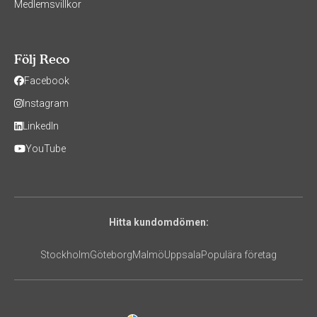
Medlemsvillkor
Följ Reco
Facebook
Instagram
LinkedIn
YouTube
Hitta kundomdömen:
Stockholm
Göteborg
Malmö
Uppsala
Populära företag