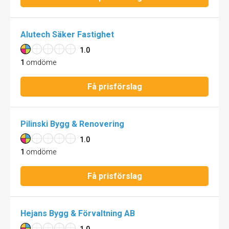
Alutech Säker Fastighet
1.0
1
omdöme
Få prisförslag
Pilinski Bygg & Renovering
1.0
1
omdöme
Få prisförslag
Hejans Bygg & Förvaltning AB