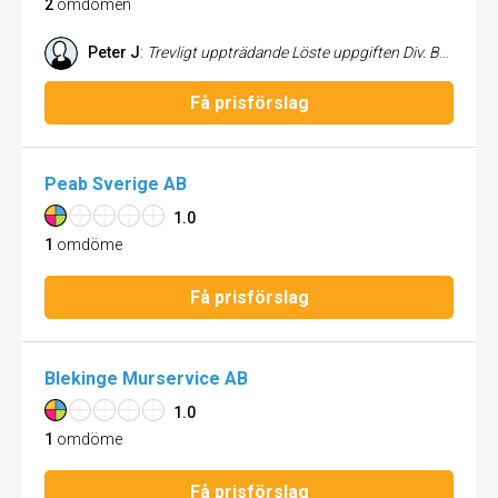
2
omdömen
Peter J
:
Trevligt uppträdande Löste uppgiften Div. Bygguppgifter
Få prisförslag
Peab Sverige AB
1.0
1
omdöme
Få prisförslag
Blekinge Murservice AB
1.0
1
omdöme
Få prisförslag