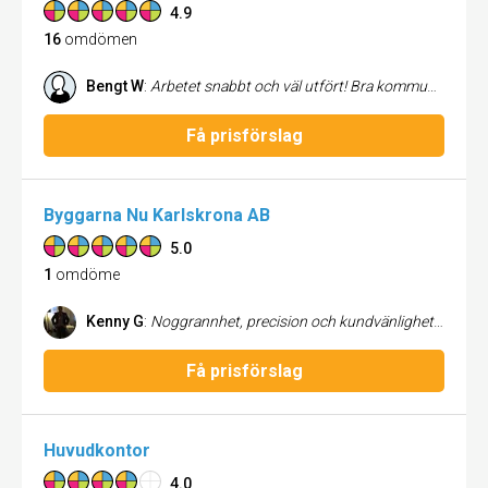
4.9
16
omdömen
Bengt W
:
Arbetet snabbt och väl utfört! Bra kommunikation!
Få prisförslag
Byggarna Nu Karlskrona AB
5.0
1
omdöme
Kenny G
:
Noggrannhet, precision och kundvänlighet. Byggarna.nu rekommenderas varmt!
Få prisförslag
Huvudkontor
4.0