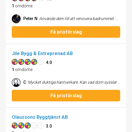
1
omdöme
Peter N
:
Använde dem till att renovera badrummet. De gjorde ett bra jobb, höll tiden och priset de offererat.
Få prisförslag
Jile Bygg & Entreprenad AB
4.0
1
omdöme
C
:
Mycket duktiga hantverkare. Kan vad dom sysslar med och ger gärna professionella tips om hur du ska göra - utan att de tänker på egen vinning. Enda nackdelen var att dom skräpade ned lite hemma när dom fixade mina fönster :-)
Få prisförslag
Olaussons Byggtjänst AB
3.0