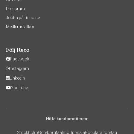
Pressrum
Jobba på Reco.se
Medlemsvillkor
Följ Reco
Facebook
Instagram
LinkedIn
YouTube
Hitta kundomdömen:
Stockholm
Göteborg
Malmö
Uppsala
Populära företag