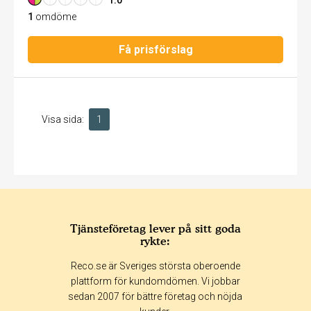
1.0
1
omdöme
Få prisförslag
Visa sida:
1
Tjänsteföretag lever på sitt goda
rykte:
Reco.se är Sveriges största oberoende
plattform för kundomdömen. Vi jobbar
sedan 2007 för bättre företag och nöjda