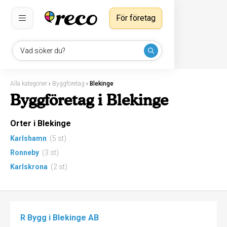
För företag
Vad söker du?
Alla kategorier
›
Byggföretag
›
Blekinge
Byggföretag i Blekinge
Orter i Blekinge
Karlshamn
(5 st)
Ronneby
(3 st)
Karlskrona
(2 st)
R Bygg i Blekinge AB