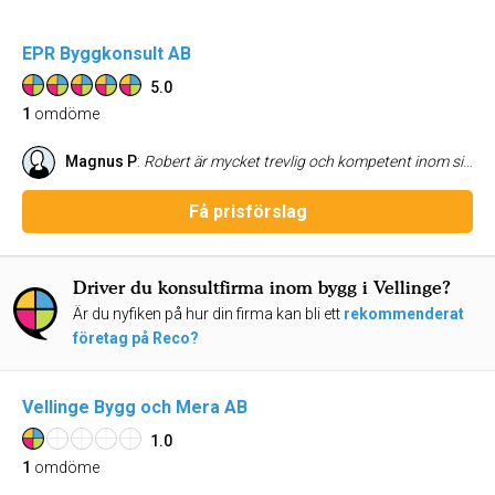
EPR Byggkonsult AB
5.0
1
omdöme
Magnus P
:
Robert är mycket trevlig och kompetent inom sitt område. Kan varmt rekommendera honom. Jag tog kontakt med honom i samband med en utbyggnad där jag behövde anlita honom som kvalitétsansvarig och allt flöt på som det skulle.
Få prisförslag
Driver du konsultfirma inom bygg i Vellinge?
Är du nyfiken på hur din firma kan bli ett
rekommenderat
företag på Reco?
Vellinge Bygg och Mera AB
1.0
1
omdöme