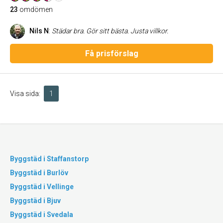
23
omdömen
Nils N
:
Städar bra. Gör sitt bästa. Justa villkor.
Få prisförslag
Visa sida:
1
Byggstäd i Staffanstorp
Byggstäd i Burlöv
Byggstäd i Vellinge
Byggstäd i Bjuv
Byggstäd i Svedala