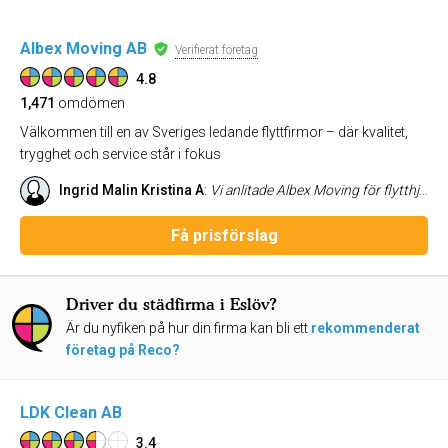
Albex Moving AB
Verifierat företag
4.8
1,471
omdömen
Välkommen till en av Sveriges ledande flyttfirmor – där kvalitet,
trygghet och service står i fokus
Ingrid Malin Kristina A
:
Vi anlitade Albex Moving för flytthjälp från Halmstad till Göteborg. Vi är supernöjda. Mycket proffsiga män som var snabba, effektiva och tog hand om våra saker varsamt och tryggt. Trots 5 trappor med pytteliten hiss gjorde de flytten till ett nöje!! Betyg 10 av 10 från oss!! 🌟👏💪
Få prisförslag
Driver du städfirma i Eslöv?
Är du nyfiken på hur din firma kan bli ett
rekommenderat
företag på Reco?
LDK Clean AB
3.4