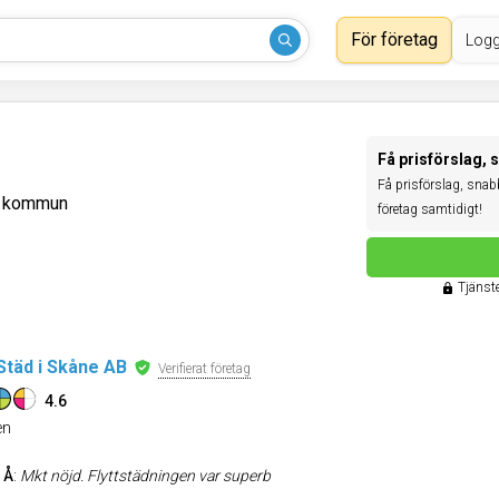
För företag
Logg
Få prisförslag, 
Få prisförslag, snabbt
d kommun
företag samtidigt!
Tjänste
Städ i Skåne AB
Verifierat företag
4.6
n
 Å
:
Mkt nöjd. Flyttstädningen var superb