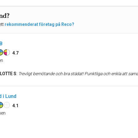
und?
ett
rekommenderat företag på Reco?
B
4.7
n
LOTTE S
:
Trevligt bemötande och bra städat! Punktliga och enkla att sam
 i Lund
4.1
en