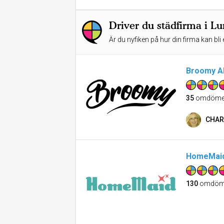
Driver du städfirma i L
Är du nyfiken på hur din firma kan bli 
Broomy A
35
omdöme
CHAR
HomeMaid
130
omdöm