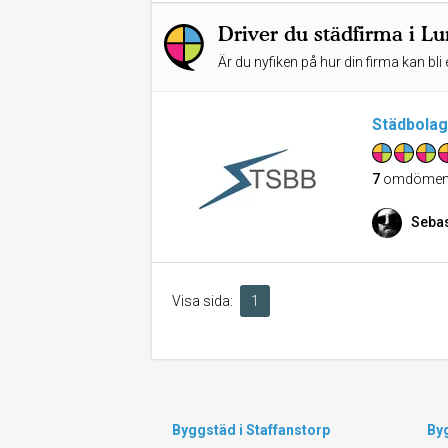
Driver du städfirma i L
Är du nyfiken på hur din firma kan bli 
Städbolag
7
omdöme
Sebas
Visa sida:
1
Byggstäd i Staffanstorp
Byg