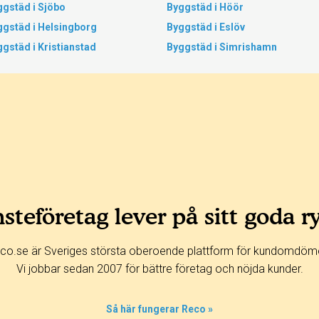
ggstäd i Sjöbo
Byggstäd i Höör
ggstäd i Helsingborg
Byggstäd i Eslöv
gstäd i Kristianstad
Byggstäd i Simrishamn
steföretag lever på sitt goda r
co.se är Sveriges största oberoende plattform för kundomdöm
Vi jobbar sedan 2007 för bättre företag och nöjda kunder.
Så här fungerar Reco »