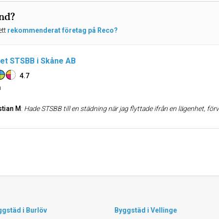
und?
ett
rekommenderat företag på Reco?
et STSBB i Skåne AB
4.7
n
tian M
:
Hade STSBB till en städning när jag flyttade ifrån en lägenhet, förvaltaren som besiktigade blev mycket imponerad av resultatet och sa att det var felfritt. Hela kontakten med STSBB fungerade felfritt och 
gstäd i Burlöv
Byggstäd i Vellinge