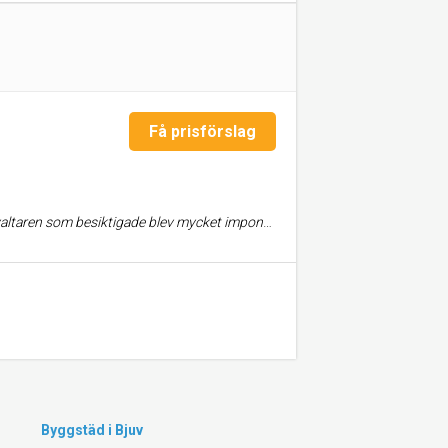
Få prisförslag
städledaren Ernad ansträngde sig verkligen för att leverera det lilla extra. Jag är supernöjd och kommer inte tveka att anlita dem igen.
Byggstäd i Bjuv