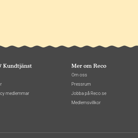
& Kundtjänst
Mer om Reco
s
Om oss
r
Pressrum
olicy medlemmar
Jobba på Reco.se
Medlemsvillkor