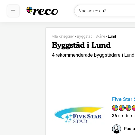
Vad söker du?
Alla kategorier
›
Byggstäd
›
Skåne
›
Lund
Byggstäd i Lund
4 rekommenderade byggstädare i Lun
Five Star 
36
omdöme
Paula