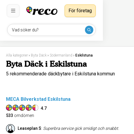
För företag
Vad söker du?
Alla kategorier
›
Byta Däck
›
Södermanland
›
Eskilstuna
Byta Däck i Eskilstuna
5 rekommenderade däckbytare i Eskilstuna kommun
MECA Bilverkstad Eskilstuna
4.7
533
omdömen
Leaseplan S
:
Superbra service gick smidigt och snabbt.