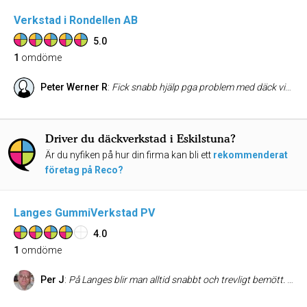
Verkstad i Rondellen AB
5.0
1
omdöme
Peter Werner R
:
Fick snabb hjälp pga problem med däck visade sig att det var ventilen. Duktiga intresserade arbetare.
Driver du däckverkstad i Eskilstuna?
Är du nyfiken på hur din firma kan bli ett
rekommenderat
företag på Reco?
Langes GummiVerkstad PV
4.0
1
omdöme
Per J
:
På Langes blir man alltid snabbt och trevligt bemött. Både när det gäller akuta ärenden och planerade.