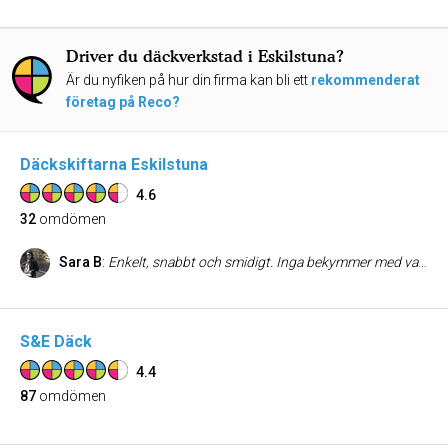
Driver du däckverkstad i Eskilstuna?
Är du nyfiken på hur din firma kan bli ett
rekommenderat
företag på Reco?
Däckskiftarna Eskilstuna
4.6
32
omdömen
Sara B
:
Enkelt, snabbt och smidigt. Inga bekymmer med varken förvaring eller montering.
S&E Däck
4.4
87
omdömen