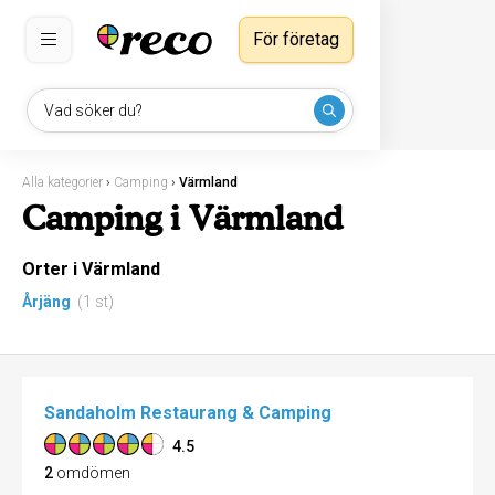
För företag
Vad söker du?
Alla kategorier
›
Camping
›
Värmland
Camping i Värmland
Orter i Värmland
Årjäng
(1 st)
Sandaholm Restaurang & Camping
4.5
2
omdömen