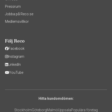
Pressrum
Jobba på Reco.se
Medlemsvillkor
Följ Reco
Facebook
Instagram
LinkedIn
YouTube
Hitta kundomdömen:
Stockholm
Göteborg
Malmö
Uppsala
Populära företag