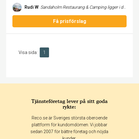
Rudi W
:
Sandaholm Restaurang & Camping ligger i det vackra Värmland i närheten av samhällat Årjäng. Det ligger lättillgängligt vid E18 inte långt från norska gränsen. Sandaholm har varit en järnvägsstation och ligger vid en sjö, som heter Järnsjön. Det är en lugn plats med goda möjligheter för aktiviteter som bad, paddling, vandring, fiske, golf m.m. i närområdet. Sandaholm är den perfekta utgångspunkten för alla dina favoritaktiviteter. Anläggningen ligger inte långt från Dalslands Kanal och Glaskogens naturreservat. Dalslands Kanal är en 245 km. lång vattenled där du mestadels färdas på trolska sjöar och andra naturliga vattendrag. I området finns ett väl utbyggt servicesystem för kanotister. I Glaskogens Naturrestervat kan man välja att vandra längs någon av de totalt 300 km. långa vandringslederna, allt från en kort tur upp till veckoturer. Kanotlederna i Glaskogens Naturreservat är en upplevelse, det finns allt från kortare rundturer för några timmar till lite längre turer med övernattning. Den vackra naturen och de rena sjöarna är ett imponerande inslag under varje tur. Anläggningen erbjuder olika boendealternativ. På campingen är du välkommen med din egen husvagn, husbil eller tält. Husbilar kan även använda vår specialbyggda husbil ställplatser utanför campingen. Dessutom kan ni hyra stugor. Campingen har Holändska ägare. Campingen är en idealisk bas för familjer med små barn och aktiva över 50. På vår camping behöver du campingkortet Camping Key Europe.
Få prisförslag
Visa sida:
1
Tjänsteföretag lever på sitt goda
rykte:
Reco.se är Sveriges största oberoende
plattform för kundomdömen. Vi jobbar
sedan 2007 för bättre företag och nöjda
kunder.