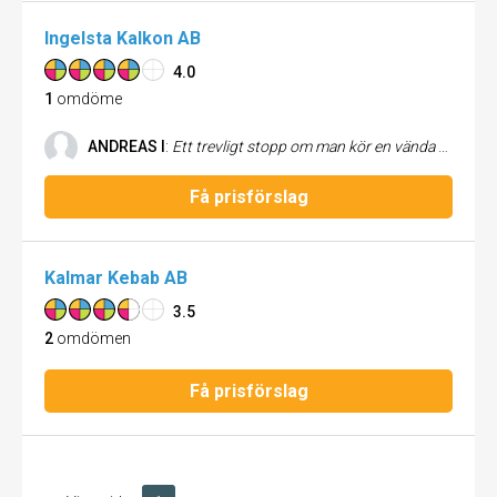
Ingelsta Kalkon AB
4.0
1
omdöme
ANDREAS I
:
Ett trevligt stopp om man kör en vända runt Österlen. Ingelstad Kalkon serverar lunch och fika plus att du kan handla i deras gårdsbutik. Det verkar som om många andra gillar Ingelstad Kalkon då de säljer köttet i många svenska städer.
Få prisförslag
Kalmar Kebab AB
3.5
2
omdömen
Få prisförslag