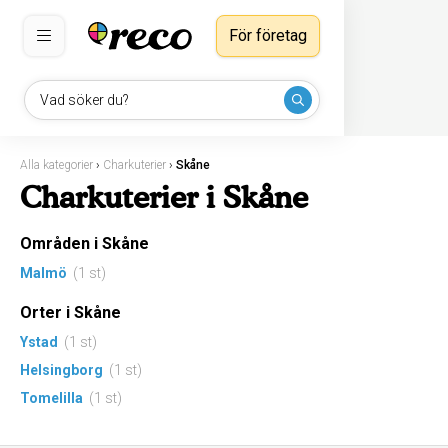
För företag
Vad söker du?
Alla kategorier
›
Charkuterier
›
Skåne
Charkuterier i Skåne
Områden i Skåne
Malmö
(1 st)
Orter i Skåne
Ystad
(1 st)
Helsingborg
(1 st)
Tomelilla
(1 st)