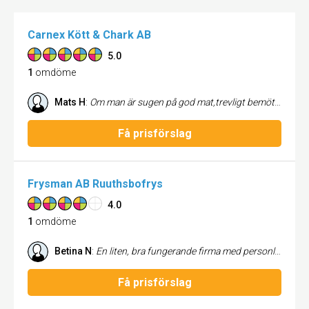
Carnex Kött & Chark AB
5.0
1
omdöme
Mats H
:
Om man är sugen på god mat,trevligt bemötande och bra service skall man handla här!!!Spännande korvar med olika smaker från hela världen!!
Få prisförslag
Frysman AB Ruuthsbofrys
4.0
1
omdöme
Betina N
:
En liten, bra fungerande firma med personlig service och trevligt bemötande. Vill man frysa in något eller lagra torra varor så är det det rätta stället. De har bra kundkontakt. Och vilken utsikt över havet... spelar inte så stor roll men ändå!
Få prisförslag