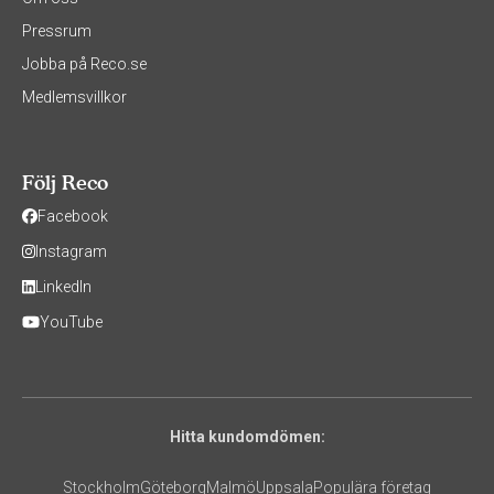
Pressrum
Jobba på Reco.se
Medlemsvillkor
Följ Reco
Facebook
Instagram
LinkedIn
YouTube
Hitta kundomdömen:
Stockholm
Göteborg
Malmö
Uppsala
Populära företag